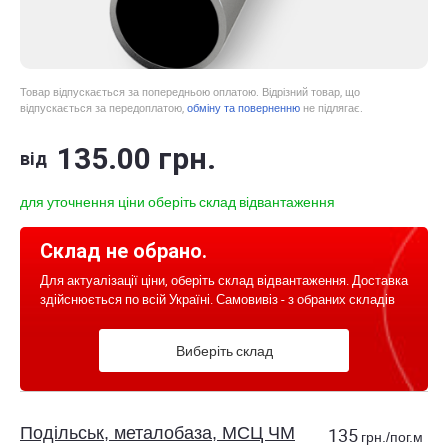
Товар відпускається за попередньою оплатою. Відрізний товар, що
відпускається за передоплатою,
обміну та поверненню
не підлягає.
135
.00
грн.
від
для уточнення ціни оберіть склад відвантаження
Склад не обрано.
Для актуалізації ціни, оберіть склад відвантаження. Доставка
здійснюється по всій Україні. Самовивіз - з обраних складів
Виберіть склад
Подільськ, металобаза, МСЦ ЧМ
135
грн./пог.м