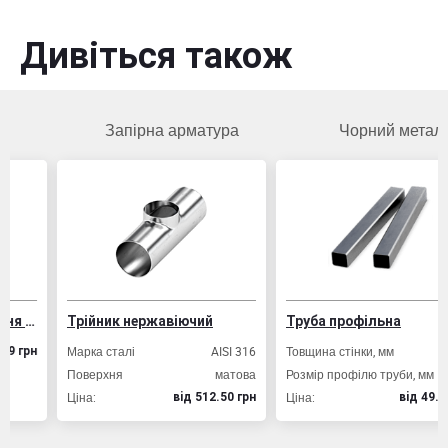
Дивіться також
Запірна арматура
Чорний метал
ізобетонних конструкцій
Трійник нержавіючий
Труба профільна
Марка сталі
AISI 316
Товщина стінки, мм
2,0
рн
Поверхня
матова
Розмір профілю труби, мм
20х20
Ціна:
Ціна:
вiд 512.50 грн
вiд 49.80 грн