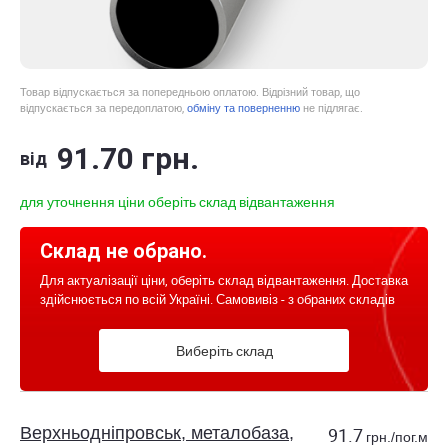
Товар відпускається за попередньою оплатою. Відрізний товар, що
відпускається за передоплатою,
обміну та поверненню
не підлягає.
91
.70
грн.
від
для уточнення ціни оберіть склад відвантаження
Склад не обрано.
Для актуалізації ціни, оберіть склад відвантаження. Доставка
здійснюється по всій Україні. Самовивіз - з обраних складів
Виберіть склад
Верхньодніпровськ, металобаза,
91.7
грн./пог.м