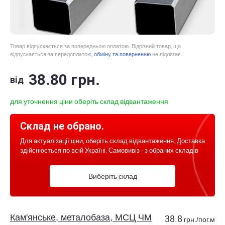
Товар відпускається за попередньою оплатою. Відрізний товар, що
відпускається за передоплатою,
обміну та поверненню
не підлягає.
38
.80
грн.
від
для уточнення ціни оберіть склад відвантаження
Склад не обрано.
Для актуалізації ціни, оберіть склад відвантаження. Доставка
здійснюється по всій Україні. Самовивіз - з обраних складів
Виберіть склад
Кам'янське, металобаза, МСЦ ЧМ
38.8
грн./пог.м