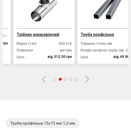
Вибрати склад
Трійник нержавіючий
Труба профільна
Марка сталі
AISI 316
Товщина стінки, мм
2,0
Поверхня
матова
Розмір профілю труби, мм
20х20
Ціна:
Ціна:
вiд 512.50 грн
вiд 49.80 грн
Труба профільна 15х15 мм 1,2 мм