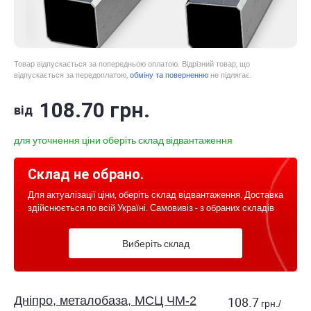
Товар відпускається за попередньою оплатою. Відрізний товар, що
відпускається за передоплатою,
обміну та поверненню
не підлягає.
108
.70
грн.
від
для уточнення ціни оберіть склад відвантаження
Склад не обрано.
Для актуалізації ціни, оберіть склад відвантаження. Доставка
здійснюється по всій Україні. Самовивіз - з обраних складів
Виберіть склад
Дніпро, металобаза, МСЦ ЧМ-2
108.7
грн./