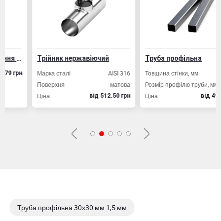
Криворізька, будинок № 72
Вибрати склад
укцій
Трійник нержавіючий
Труба профільна
Марка сталі
AISI 316
Товщина стінки, мм
2,0
н
Поверхня
матова
Розмір профілю труби, мм
20х20
Ціна:
Ціна:
вiд 512.50 грн
вiд 49.80 грн
Труба профільна 30х30 мм 1,5 мм