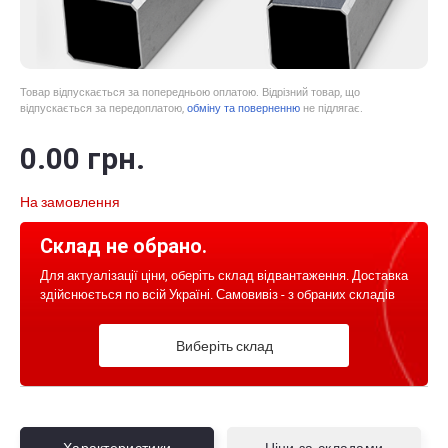
Товар відпускається за попередньою оплатою. Відрізний товар, що
відпускається за передоплатою,
обміну та поверненню
не підлягає.
0
.00
грн.
На замовлення
Склад не обрано.
Для актуалізації ціни, оберіть склад відвантаження. Доставка
здійснюється по всій Україні. Самовивіз - з обраних складів
Виберіть склад