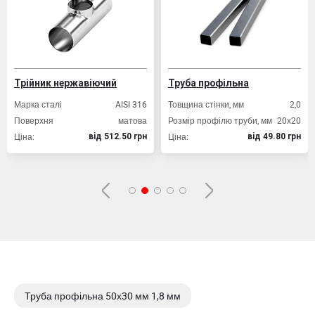
Вибрати склад
Трійник нержавіючий
Труба профільна
Марка сталі
AISI 316
Товщина стінки, мм
2,0
Поверхня
матова
Розмір профілю труби, мм
20х20
Ціна:
Ціна:
вiд 512.50 грн
вiд 49.80 грн
Труба профільна 50х30 мм 1,8 мм