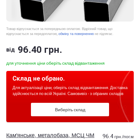
Товар відпускається за попередньою оплатою. Відрізний товар, що
відпускається за передоплатою,
обміну та поверненню
не підлягає.
96
.40
грн.
від
для уточнення ціни оберіть склад відвантаження
Склад не обрано.
Для актуалізації ціни, оберіть склад відвантаження. Доставка
здійснюється по всій Україні. Самовивіз - з обраних складів
Виберіть склад
Кам'янське, металобаза, МСЦ ЧМ
96.4
грн./пог.м