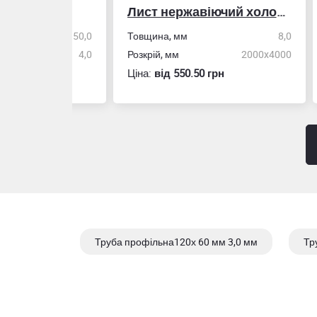
Лист нержавіючий холоднокатаний
50,0
Товщина, мм
8,0
Стін
4,0
Розкрій, мм
2000x4000
Розм
Ціна:
вiд 550.50 грн
Ціна
Труба профільна120х 60 мм 3,0 мм
Тр
Труба профільна120х 80 мм 4,0 мм