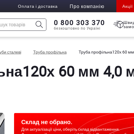
Про компанію
Оплата і доставка
Акції
0 800 303 370
Шви
зам
безкоштовно по Україні
уби сталеві
Труба профільна
Труба профільна120х 60 мм
ьна120х 60 мм 4,0 
Склад не обрано.
Для актуалізації ціни, оберіть склад відвантаження.