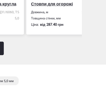
гла
Стовпи для огорожі
Рулетка
0, Т5
Довжина, м
2,0
5,0
Товщина стінки, мм
1,5
Розмір
Ціна:
вiд 287.40 грн
Ціна:
вiд 60
м 5,0 мм