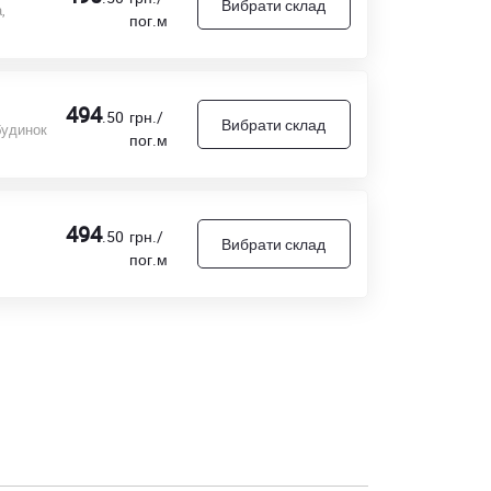
Вибрати склад
,
пог.м
494
.50
грн./
Вибрати склад
будинок
пог.м
494
.50
грн./
Вибрати склад
пог.м