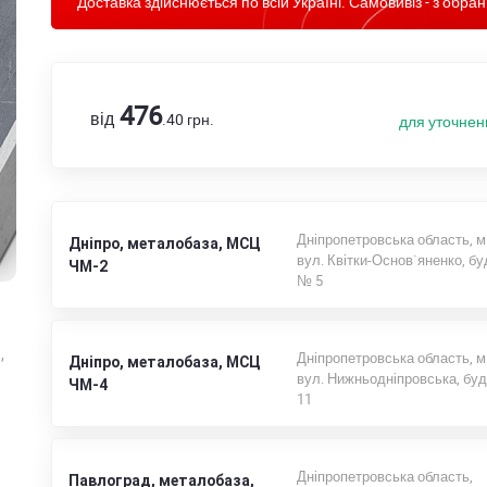
Доставка здійснюється по всій Україні. Самовивіз - з обран
476
від
.40
грн.
для уточнен
Дніпропетровська область, м
Дніпро, металобаза, МСЦ
вул. Квітки-Основ`яненко, б
ЧМ-2
№ 5
,
Дніпропетровська область, м
Дніпро, металобаза, МСЦ
вул. Нижньодніпровська, бу
ЧМ-4
11
Дніпропетровська область,
Павлоград, металобаза,