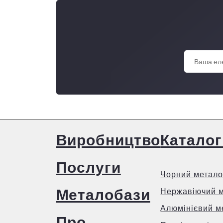
Виробництво
Каталог
Послуги
Чорний метало
Металобази
Нержавіючий 
Алюмінієвий м
Про