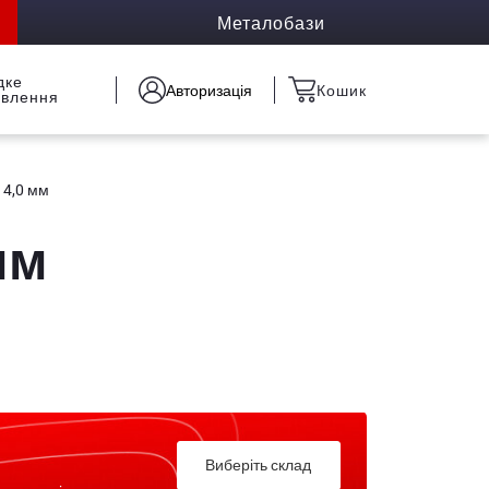
Металобази
дке
Авторизація
Кошик
овлення
 4,0 мм
мм
Виберіть склад