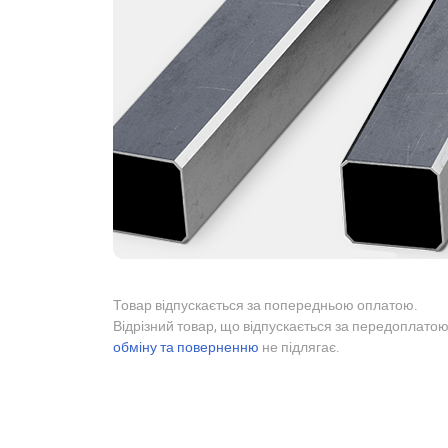
Товар відпускається за попередньою оплатою.
Відрізний товар, що відпускається за передоплатою
обміну та поверненню
не підлягає.