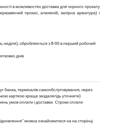
мінності в можливостях доставки для чорного прокату
(нержавіючий прокат, алюміній, запірна арматура) і
ота, неділя), обробляються з 8-00 в перший робочий
вяткових днів
уг банка, терміналів самообслуговування, через
ькою карткою краще заздалегідь уточнити)
нень умов оплати і доставки. Строки сплати
єВідновлення” можна ознайомитися на
на сторінці