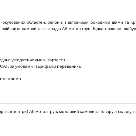
рім окупованих областей, регіонів з активними бойовими діями та К
дійснити самовивіз зі складів АВ метал груп. Відвантаження відбува
дньо узгоджених умов і вартості)
 САТ, за умовами і тарифами перевізника
цем окремо.
вісні центри) АВ метал груп
, можливий самовивіз товару зі складу