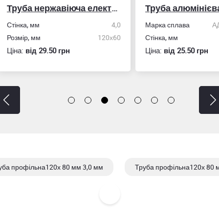
Труба нержавіюча електрозварна профільна
Труба алюмінієва кру
ка, мм
4,0
Марка сплава
АД31/606
ір, мм
120х60
Стінка, мм
:
вiд 29.50 грн
Ціна:
вiд 25.50 грн
уба профільна120х 80 мм 3,0 мм
Труба профільна120х 80 м