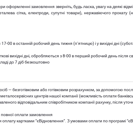
при оформленні замовлення зверніть, будь ласка, увагу на деякі від
металева сітка, електроди, супутні товари), нержавіючого прокату 
 17-00 в останній робочий день тижня (пʼятницю) і у вихідні дні (суб
ткові вихідні дні, обробляються з 8-00 в перший робочий день після с
ладі до 7 діб безкоштовно
осіб — безготівковим або готівковим розрахунком, за допомогою посл
 металосервісних центрів нашої компанії (можливість оплати банківс
авленого відповідальним співробітником компанії рахунку, після уточ
и повної оплати замовлення
и оплату картками “єВідновлення”. З умовами оплати по програмі “