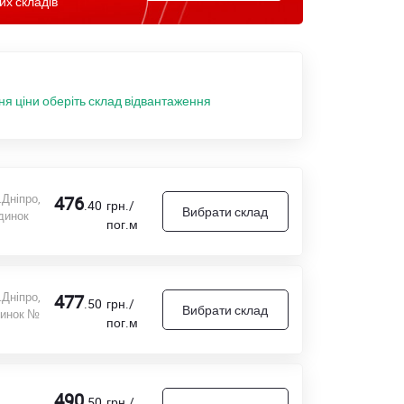
их складів
ня ціни оберіть склад відвантаження
.Дніпро,
476
.40
грн./
Вибрати склад
удинок
пог.м
.Дніпро,
477
.50
грн./
Вибрати склад
динок №
пог.м
490
.50
грн./