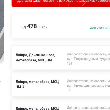
Доставка здійснюється по всій Україні. Самовивіз - з обран
478
від
.80
грн.
для уточнен
Дніпропетровська область, м
Дніпро, Донецьке шосе,
вул. Петрозаводська, будин
металобаза, МСЦ ЧМ
191
,
Дніпропетровська область, м
Дніпро, металобаза, МСЦ
вул. Нижньодніпровська, бу
ЧМ-4
11
Дніпропетровська область, м
Дніпро, металобаза, МСЦ