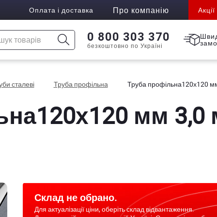
Про компанію
Оплата і доставка
Акції
0 800 303 370
Шви
зам
безкоштовно по Україні
уби сталеві
Труба профільна
Труба профільна120х120 мм
ьна120х120 мм 3,0
Склад не обрано.
Для актуалізації ціни, оберіть склад відвантаження.