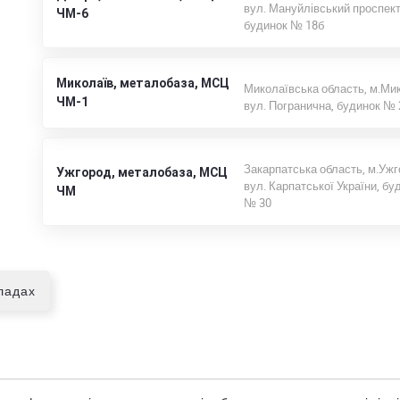
вул. Мануйлівський проспект
ЧМ-6
будинок № 18б
Миколаїв, металобаза, МСЦ
Миколаївська область, м.Мик
ЧМ-1
вул. Погранична, будинок №
Закарпатська область, м.Ужг
Ужгород, металобаза, МСЦ
вул. Карпатської України, бу
ЧМ
№ 30
кладах