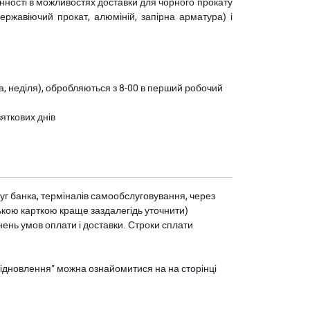
мінності в можливостях доставки для чорного прокату
(нержавіючий прокат, алюміній, запірна арматура) і
ота, неділя), обробляються з 8-00 в перший робочий
вяткових днів
уг банка, терміналів самообслуговування, через
ькою карткою краще заздалегідь уточнити)
нень умов оплати і доставки. Строки сплати
єВідновлення” можна ознайомитися на
на сторінці