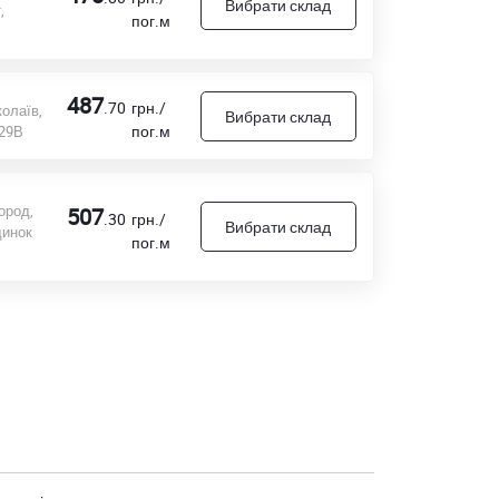
Вибрати склад
,
пог.м
487
.70
грн./
олаїв,
Вибрати склад
пог.м
 29В
ород,
507
.30
грн./
Вибрати склад
динок
пог.м