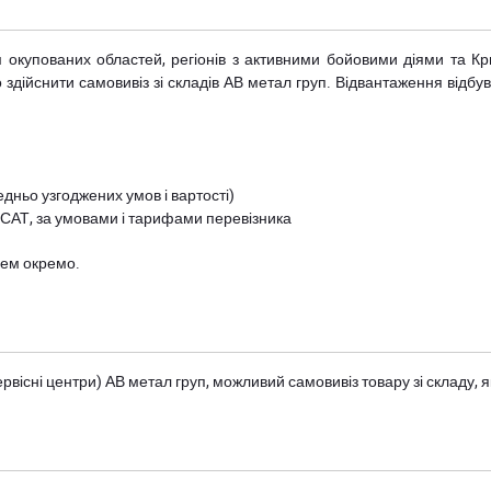
рім окупованих областей, регіонів з активними бойовими діями та К
дійснити самовивіз зі складів АВ метал груп. Відвантаження відбува
дньо узгоджених умов і вартості)
 САТ, за умовами і тарифами перевізника
цем окремо.
вісні центри) АВ метал груп
, можливий самовивіз товару зі складу