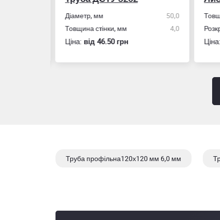
50,0
Товщина, мм
8,0
Стін
4,0
Розкрій, мм
2000x4000
Розм
Ціна:
вiд 550.50 грн
Ціна
Труба профільна120х120 мм 6,0 мм
Т
Труба профільна200х100 мм 5,0 мм