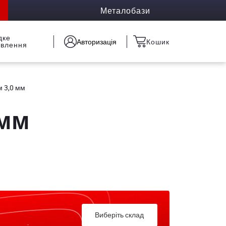
Металобази
дке
Авторизація
Кошик
овлення
 3,0 мм
 мм
Виберіть склад