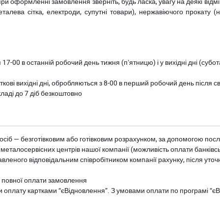
при оформленні замовлення зверніть, будь ласка, увагу на деякі від
металева сітка, електроди, супутні товари), нержавіючого прокату 
 17-00 в останній робочий день тижня (пʼятницю) і у вихідні дні (суб
ткові вихідні дні, обробляються з 8-00 в перший робочий день після с
ладі до 7 діб безкоштовно
осіб — безготівковим або готівковим розрахунком, за допомогою посл
 металосервісних центрів нашої компанії (можливість оплати банківс
авленого відповідальним співробітником компанії рахунку, після уточ
и повної оплати замовлення
и оплату картками “єВідновлення”. З умовами оплати по програмі “