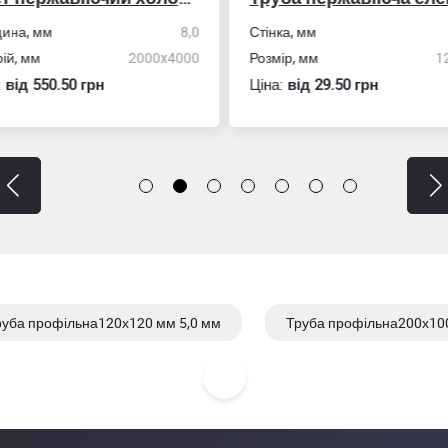
ка, мм
4,0
Марка сплава
АД31/606
ір, мм
120х60
Стінка, мм
:
вiд 29.50 грн
Ціна:
вiд 25.50 грн
руба профільна120х120 мм 5,0 мм
Труба профільна200х100