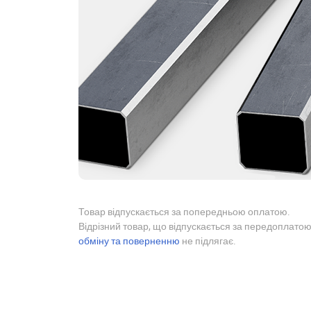
Товар відпускається за попередньою оплатою.
Відрізний товар, що відпускається за передоплатою
обміну та поверненню
не підлягає.