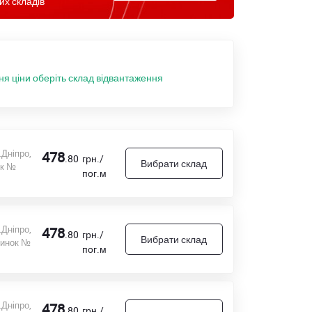
их складів
ня ціни оберіть склад відвантаження
.Дніпро,
478
.80
грн./
Вибрати склад
ок №
пог.м
.Дніпро,
478
.80
грн./
Вибрати склад
динок №
пог.м
.Дніпро,
478
.80
грн./