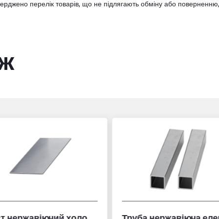
тверджено
перелік товарів
, що не підлягають обміну або поверненню,
ож
Труба нержавіюча електрозварна профільна
Труба алюмінієва кру