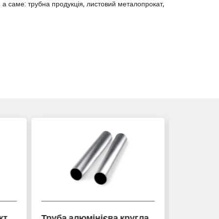
 а саме: трубна продукція, листовий металопрокат,
гла
Стовпи для огорожі
Рулетка