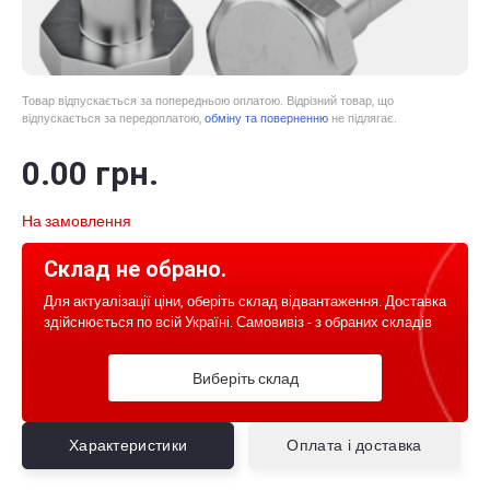
Товар відпускається за попередньою оплатою. Відрізний товар, що
відпускається за передоплатою,
обміну та поверненню
не підлягає.
0
.00
грн.
На замовлення
Склад не обрано.
Для актуалізації ціни, оберіть склад відвантаження. Доставка
здійснюється по всій Україні. Самовивіз - з обраних складів
Виберіть склад
Характеристики
Оплата і доставка