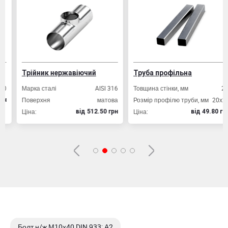
Трійник нержавіючий
Труба профільна
Марка сталі
AISI 316
Товщина стінки, мм
2,0
Поверхня
матова
Розмір профілю труби, мм
20х20
Ціна:
Ціна:
вiд 512.50 грн
вiд 49.80 грн
Болт н/ж М10х40 DIN 933; А2