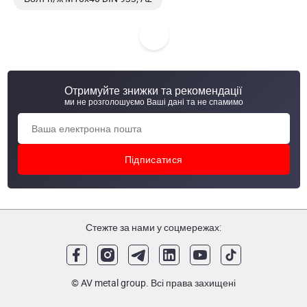
Болт н/ж М10х45 DIN 933; А2
Болт н/ж М10х50 DIN 933; А2
Отримуйте знижки та рекомендації
Болт н/ж М10х60 DIN 933; А2
ми не розголошуємо Ваші дані та не спамимо
Стежте за нами у соцмережах:
© AV metal group. Всі права захищені