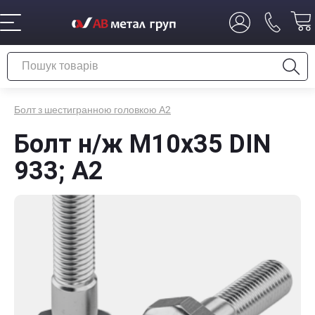
Болт з шестигранною головкою А2
Болт н/ж М10х35 DIN
933; А2