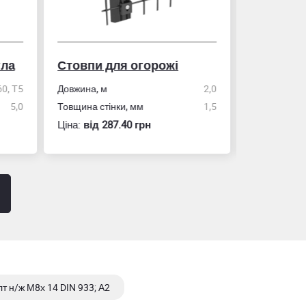
гла
Стовпи для огорожі
Рулетка
0, Т5
Довжина, м
2,0
5,0
Товщина стінки, мм
1,5
Розмір
Ціна:
вiд 287.40 грн
Ціна:
вiд 60
т н/ж М8х 14 DIN 933; А2