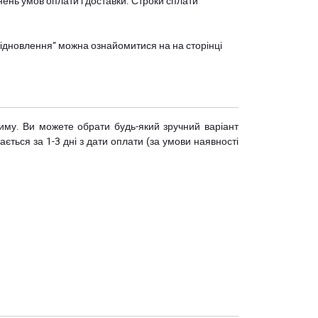
нень умов оплати і доставки. Строки сплати
єВідновлення” можна ознайомитися на
на сторінці
риму. Ви можете обрати будь-який зручний варіант
ється за 1-3 дні з дати оплати (за умови наявності