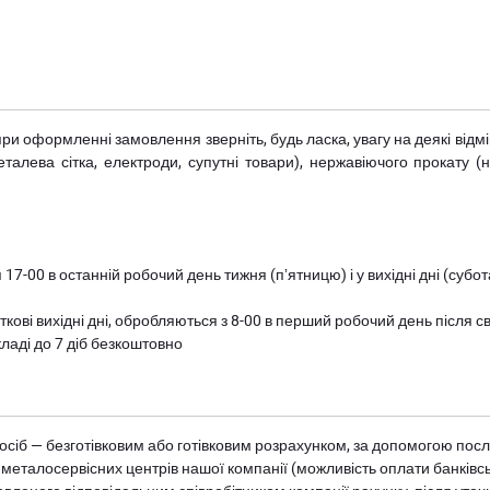
при оформленні замовлення зверніть, будь ласка, увагу на деякі від
металева сітка, електроди, супутні товари), нержавіючого прокату 
 17-00 в останній робочий день тижня (пʼятницю) і у вихідні дні (суб
ткові вихідні дні, обробляються з 8-00 в перший робочий день після с
ладі до 7 діб безкоштовно
осіб — безготівковим або готівковим розрахунком, за допомогою посл
 металосервісних центрів нашої компанії (можливість оплати банківс