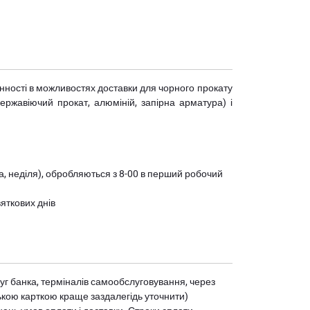
мінності в можливостях доставки для чорного прокату
(нержавіючий прокат, алюміній, запірна арматура) і
ота, неділя), обробляються з 8-00 в перший робочий
вяткових днів
уг банка, терміналів самообслуговування, через
ькою карткою краще заздалегідь уточнити)