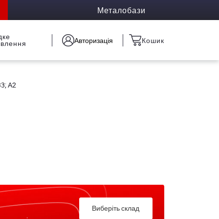
Металобази
дке
Авторизація
Кошик
овлення
3; А2
Виберіть склад