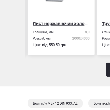
Лист нержавіючий холоднокатаний
50,0
Товщина, мм
8,0
Стін
4,0
Розкрій, мм
2000x4000
Розм
Ціна:
вiд 550.50 грн
Ціна
Болт н/ж М5х 12 DIN 933; А2
Болт н/ж М