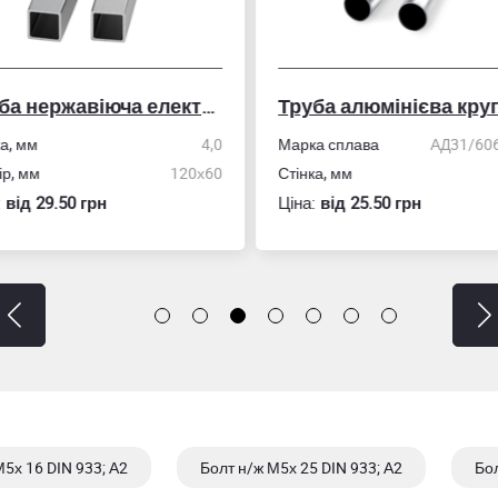
Труба нержавіюча електрозварна профільна
Труба алюмінієва кру
ка, мм
4,0
Марка сплава
АД31/606
ір, мм
120х60
Стінка, мм
:
вiд 29.50 грн
Ціна:
вiд 25.50 грн
5х 16 DIN 933; А2
Болт н/ж М5х 25 DIN 933; А2
Бол