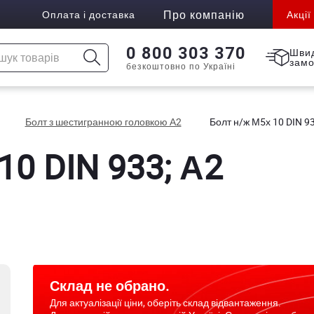
Про компанію
Оплата і доставка
Акції
0 800 303 370
Шви
зам
безкоштовно по Україні
Болт з шестигранною головкою А2
Болт н/ж М5х 10 DIN 93
10 DIN 933; А2
Склад не обрано.
Для актуалізації ціни, оберіть склад відвантаження.