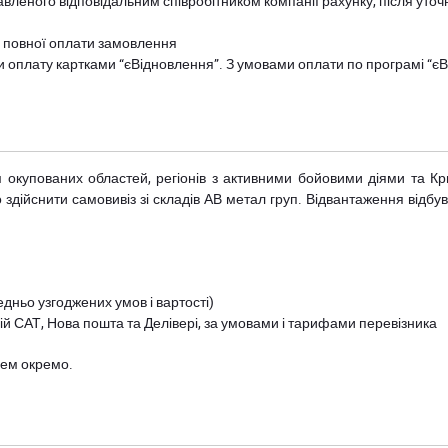
авленого відповідальним співробітником компанії рахунку, після уточ
и повної оплати замовлення
и оплату картками “єВідновлення”. З умовами оплати по програмі “
рім окупованих областей, регіонів з активними бойовими діями та К
дійснити самовивіз зі складів АВ метал груп. Відвантаження відбува
дньо узгоджених умов і вартості)
й САТ, Нова пошта та Делівері, за умовами і тарифами перевізника
цем окремо.