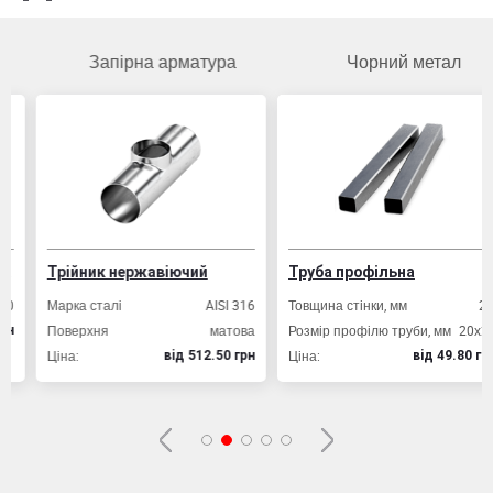
Запірна арматура
Чорний метал
Трійник нержавіючий
Труба профільна
Марка сталі
AISI 316
Товщина стінки, мм
2,0
Поверхня
матова
Розмір профілю труби, мм
20х20
Ціна:
Ціна:
вiд 512.50 грн
вiд 49.80 грн