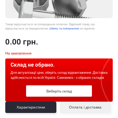
Товар відпускається за попередньою оплатою. Відрізний товар, що
відпускається за передоплатою,
обміну та поверненню
не підлягає.
0
.00
грн.
На замовлення
Склад не обрано.
Для актуалізації ціни, оберіть склад відвантаження. Доставка
здійснюється по всій Україні. Самовивіз - з обраних складів
Виберіть склад
Характеристики
Оплата і доставка