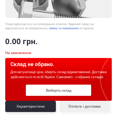
Товар відпускається за попередньою оплатою. Відрізний товар, що
відпускається за передоплатою,
обміну та поверненню
не підлягає.
0
.00
грн.
На замовлення
Склад не обрано.
Для актуалізації ціни, оберіть склад відвантаження. Доставка
здійснюється по всій Україні. Самовивіз - з обраних складів
Виберіть склад
Характеристики
Оплата і доставка