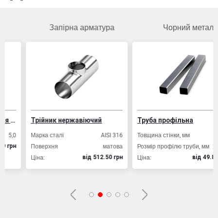
Запірна арматура
Чорний метал
их конструкцій
Трійник нержавіючий
Труба профільна
0
Марка сталі
AISI 316
Товщина стінки, мм
2,0
Поверхня
матова
Розмір профілю труби, мм
20х20
н
Ціна:
Ціна:
вiд 512.50 грн
вiд 49.80 грн