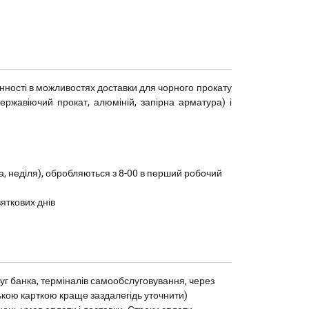
мінності в можливостях доставки для чорного прокату
(нержавіючий прокат, алюміній, запірна арматура) і
ота, неділя), обробляються з 8-00 в перший робочий
вяткових днів
уг банка, терміналів самообслуговування, через
ькою карткою краще заздалегідь уточнити)