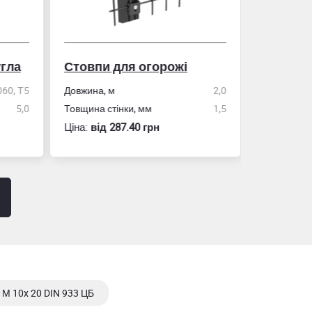
гла
Стовпи для огорожі
Рулетка
0, Т5
Довжина, м
2,0
5,0
Товщина стінки, мм
1,5
Розмір
Ціна:
вiд 287.40 грн
Ціна:
вiд 60
 М 10x 20 DIN 933 ЦБ