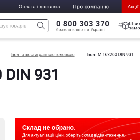
Про компанію
Оплата і доставка
Акції
0 800 303 370
Шви
зам
безкоштовно по Україні
Болт з шестигранною головкою
Болт М 16x260 DIN 931
 DIN 931
Склад не обрано.
Для актуалізації ціни, оберіть склад відвантаження.