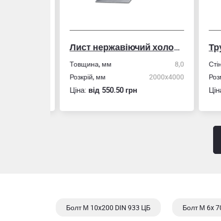
Лист нержавіючий холоднокатаний
50,0
Товщина, мм
8,0
Стін
4,0
Розкрій, мм
2000x4000
Розм
Ціна:
вiд 550.50 грн
Ціна
Болт М 10x200 DIN 933 ЦБ
Болт М 6x 7