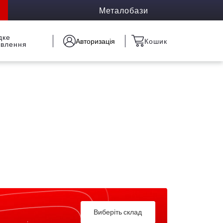
Металобази
дке
Авторизація
Кошик
овлення
Виберіть склад