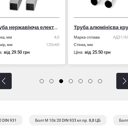
Труба нержавіюча електрозварна профільна
Труба алюмінієва кру
ка, мм
4,0
Марка сплава
АД31/606
ір, мм
120х60
Стінка, мм
:
вiд 29.50 грн
Ціна:
вiд 25.50 грн
0 DIN 931
Болт М 10x 20 DIN 933 кл.пр. 8,8 ЦБ
Болт