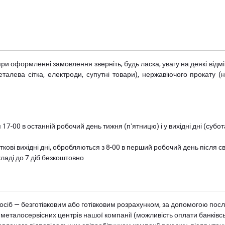
при оформленні замовлення зверніть, будь ласка, увагу на деякі від
металева сітка, електроди, супутні товари), нержавіючого прокату 
 17-00 в останній робочий день тижня (пʼятницю) і у вихідні дні (суб
ткові вихідні дні, обробляються з 8-00 в перший робочий день після с
ладі до 7 діб безкоштовно
осіб — безготівковим або готівковим розрахунком, за допомогою посл
 металосервісних центрів нашої компанії (можливість оплати банківс