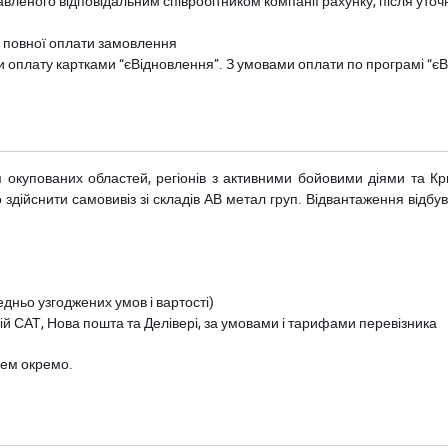
авленого відповідальним співробітником компанії рахунку, після уточ
и повної оплати замовлення
и оплату картками “єВідновлення”. З умовами оплати по програмі “
рім окупованих областей, регіонів з активними бойовими діями та К
дійснити самовивіз зі складів АВ метал груп. Відвантаження відбува
дньо узгоджених умов і вартості)
й САТ, Нова пошта та Делівері, за умовами і тарифами перевізника
цем окремо.