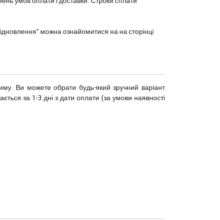
нень умов оплати і доставки. Строки сплати
єВідновлення” можна ознайомитися на
на сторінці
риму. Ви можете обрати будь-який зручний варіант
ється за 1-3 дні з дати оплати (за умови наявності