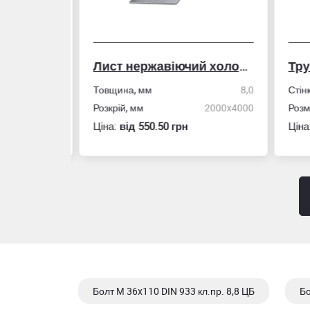
Лист нержавіючий холоднокатаний
50,0
Товщина, мм
8,0
Стін
4,0
Розкрій, мм
2000x4000
Розм
Ціна:
вiд 550.50 грн
Ціна
Болт М 36x110 DIN 933 кл.пр. 8,8 ЦБ
Бо