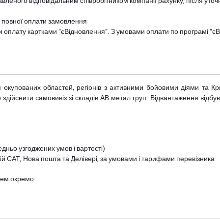
авленого відповідальним співробітником компанії рахунку, після уточ
и повної оплати замовлення
и оплату картками “єВідновлення”. З умовами оплати по програмі “
рім окупованих областей, регіонів з активними бойовими діями та К
дійснити самовивіз зі складів АВ метал груп. Відвантаження відбува
дньо узгоджених умов і вартості)
й САТ, Нова пошта та Делівері, за умовами і тарифами перевізника
цем окремо.