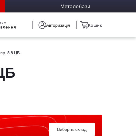
Металобази
дке
Авторизація
Кошик
овлення
пр. 8,8 ЦБ
 ЦБ
Виберіть склад