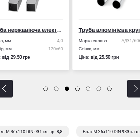
Труба нержавіюча електрозварна профільна
Труба алюмінієва кру
ка, мм
4,0
Марка сплава
АД31/606
ір, мм
120х60
Стінка, мм
:
вiд 29.50 грн
Ціна:
вiд 25.50 грн
лт М 36x110 DIN 931 кл. пр. 8,8
Болт М 36x110 DIN 933 кл.пр