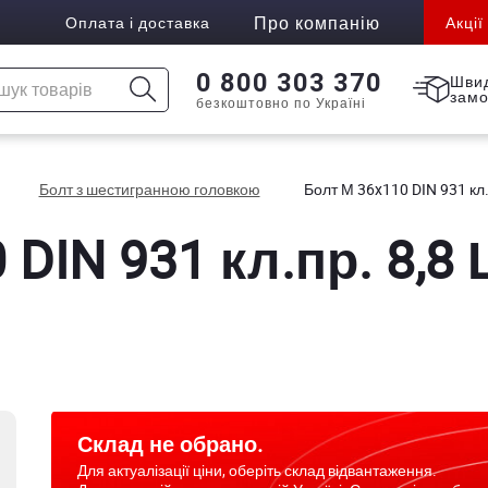
Про компанію
Оплата і доставка
Акції
0 800 303 370
Шви
зам
безкоштовно по Україні
Болт з шестигранною головкою
Болт М 36x110 DIN 931 кл.
DIN 931 кл.пр. 8,8
Склад не обрано.
Для актуалізації ціни, оберіть склад відвантаження.