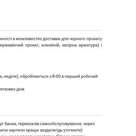
мінності в можливостях доставки для чорного прокату
(нержавіючий прокат, алюміній, запірна арматура) і
ота, неділя), обробляються з 8-00 в перший робочий
вяткових днів
уг банка, терміналів самообслуговування, через
ькою карткою краще заздалегідь уточнити)