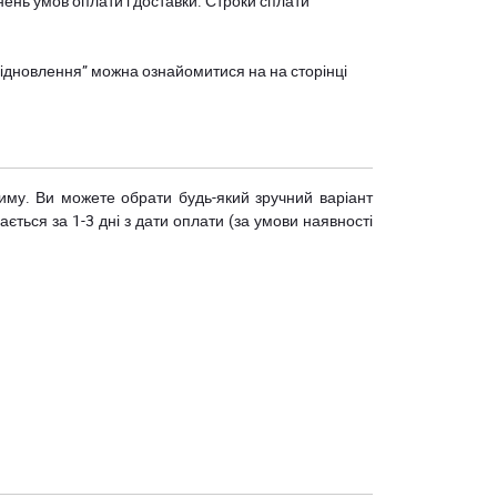
нень умов оплати і доставки. Строки сплати
єВідновлення” можна ознайомитися на
на сторінці
риму. Ви можете обрати будь-який зручний варіант
ється за 1-3 дні з дати оплати (за умови наявності