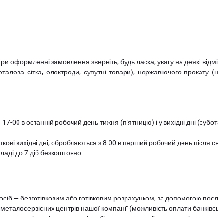
при оформленні замовлення зверніть, будь ласка, увагу на деякі від
металева сітка, електроди, супутні товари), нержавіючого прокату 
 17-00 в останній робочий день тижня (пʼятницю) і у вихідні дні (суб
ткові вихідні дні, обробляються з 8-00 в перший робочий день після с
ладі до 7 діб безкоштовно
осіб — безготівковим або готівковим розрахунком, за допомогою посл
 металосервісних центрів нашої компанії (можливість оплати банківс