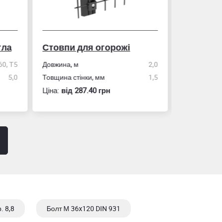
гла
Стовпи для огорожі
Рулетка
0, Т5
Довжина, м
2,0
5,0
Товщина стінки, мм
1,5
Розмір
Ціна:
вiд 287.40 грн
Ціна:
вiд 60
. 8,8
Болт М 36x120 DIN 931