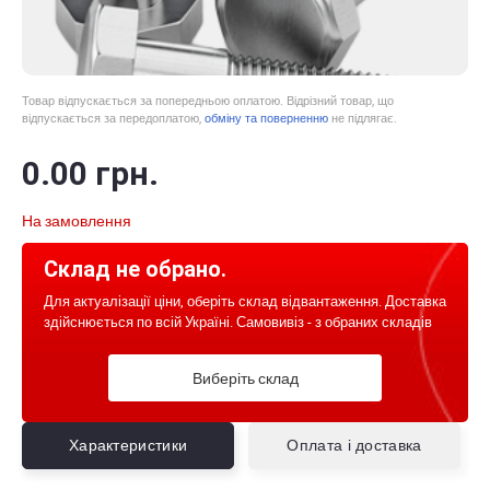
Товар відпускається за попередньою оплатою. Відрізний товар, що
відпускається за передоплатою,
обміну та поверненню
не підлягає.
0
.00
грн.
На замовлення
Склад не обрано.
Для актуалізації ціни, оберіть склад відвантаження. Доставка
здійснюється по всій Україні. Самовивіз - з обраних складів
Виберіть склад
Характеристики
Оплата і доставка