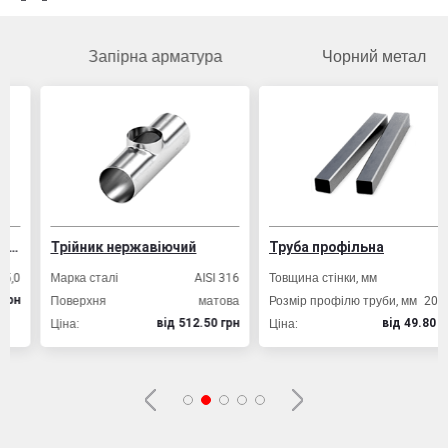
Запірна арматура
Чорний метал
Трійник нержавіючий
Труба профільна
Марка сталі
AISI 316
Товщина стінки, мм
2,0
Поверхня
матова
Розмір профілю труби, мм
20х20
Ціна:
Ціна:
вiд 512.50 грн
вiд 49.80 грн