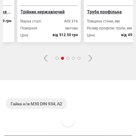
ізобетонних конструкцій
Трійник нержавіючий
Труба профільна
Марка сталі
AISI 316
Товщина стінки, мм
2,0
рн
Поверхня
матова
Розмір профілю труби, мм
20х20
Ціна:
Ціна:
вiд 512.50 грн
вiд 49.80 грн
Гайка н/ж М30 DIN 934; А2
Гайка н/ж М18 DIN 934; А2
Гайка н/ж М24 DIN 934; А2