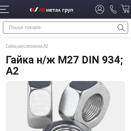
Гайка шестигранна А2
Гайка н/ж М27 DIN 934;
А2