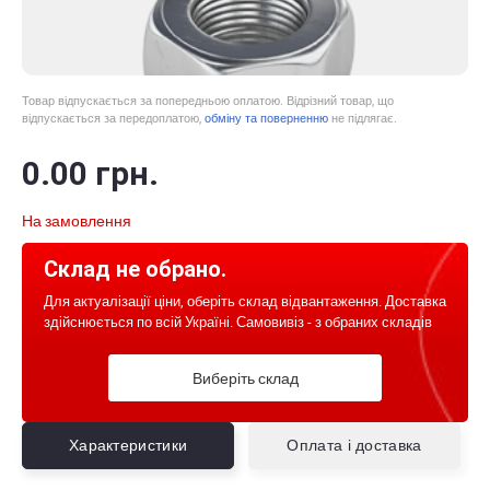
Товар відпускається за попередньою оплатою. Відрізний товар, що
відпускається за передоплатою,
обміну та поверненню
не підлягає.
0
.00
грн.
На замовлення
Склад не обрано.
Для актуалізації ціни, оберіть склад відвантаження. Доставка
здійснюється по всій Україні. Самовивіз - з обраних складів
Виберіть склад
Характеристики
Оплата і доставка