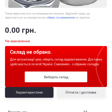
Товар відпускається за попередньою оплатою. Відрізний товар, що
відпускається за передоплатою,
обміну та поверненню
не підлягає.
0
.00
грн.
На замовлення
Склад не обрано.
Для актуалізації ціни, оберіть склад відвантаження. Доставка
здійснюється по всій Україні. Самовивіз - з обраних складів
Виберіть склад
Характеристики
Оплата і доставка
Діаметр, мм