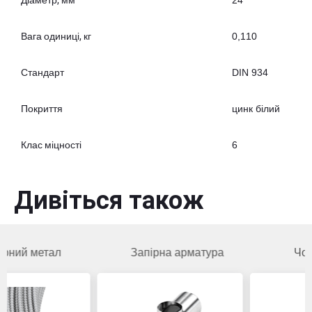
24
Вага одиниці, кг
0,110
Стандарт
DIN 934
Покриття
цинк білий
Клас міцності
6
Дивіться також
ал
Запірна арматура
Чорний мета