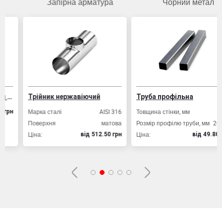
Запірна арматура
Чорний метал
Трійник нержавіючий
Труба профільна
Марка сталі
AISI 316
Товщина стінки, мм
2,0
н
Поверхня
матова
Розмір профілю труби, мм
20х20
Ціна:
Ціна:
вiд 512.50 грн
вiд 49.80 грн