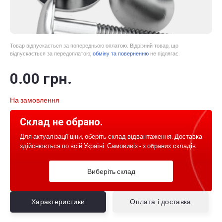
Товар відпускається за попередньою оплатою. Відрізний товар, що
відпускається за передоплатою,
обміну та поверненню
не підлягає.
0
.00
грн.
На замовлення
Склад не обрано.
Для актуалізації ціни, оберіть склад відвантаження. Доставка
здійснюється по всій Україні. Самовивіз - з обраних складів
Виберіть склад
Характеристики
Оплата і доставка