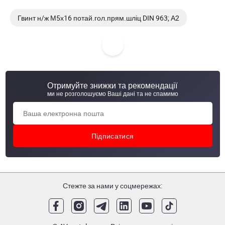
Гвинт н/ж М5х16 потай.гол.прям.шліц DIN 963; А2
Гвинт н/ж М6х12 потай.гол.прям.шліц DIN 963; А2
Гвинт н/ж М6х16 потай.гол.прям.шліц DIN 963; А2
Отримуйте знижки та рекомендації
Гвинт н/ж М6х20 потай.гол.прям.шліц DIN 963; А2
ми не розголошуємо Ваші дані та не спамимо
Стежте за нами у соцмережах: