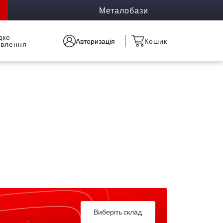
Металобази
дке
Авторизація
Кошик
овлення
Виберіть склад