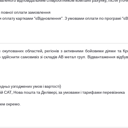
авленого відповідальним співробітником компанії рахунку, після уточ
и повної оплати замовлення
и оплату картками “єВідновлення”. З умовами оплати по програмі “
рім окупованих областей, регіонів з активними бойовими діями та К
дійснити самовивіз зі складів АВ метал груп. Відвантаження відбува
дньо узгоджених умов і вартості)
й САТ, Нова пошта та Делівері, за умовами і тарифами перевізника
цем окремо.