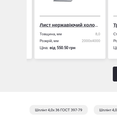
Лист нержавіючий холоднокатаний
50,0
Товщина, мм
8,0
Стін
4,0
Розкрій, мм
2000x4000
Розм
Ціна:
вiд 550.50 грн
Ціна
Шплінт 4,0х 36 ГОСТ 397-79
Шплінт 4,