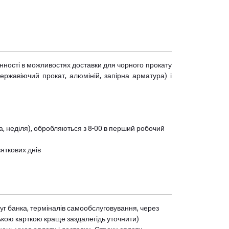
мінності в можливостях доставки для чорного прокату
(нержавіючий прокат, алюміній, запірна арматура) і
ота, неділя), обробляються з 8-00 в перший робочий
вяткових днів
уг банка, терміналів самообслуговування, через
ькою карткою краще заздалегідь уточнити)