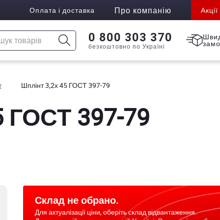
Про компанію
Оплата і доставка
Акції
0 800 303 370
Шви
зам
безкоштовно по Україні
т
Шплінт 3,2х 45 ГОСТ 397-79
5 ГОСТ 397-79
Склад не обрано.
Для актуалізації ціни, оберіть склад відвантаження.