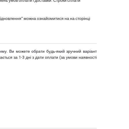
нень умов оплати і доставки. Строки сплати
єВідновлення” можна ознайомитися на
на сторінці
риму. Ви можете обрати будь-який зручний варіант
ється за 1-3 дні з дати оплати (за умови наявності