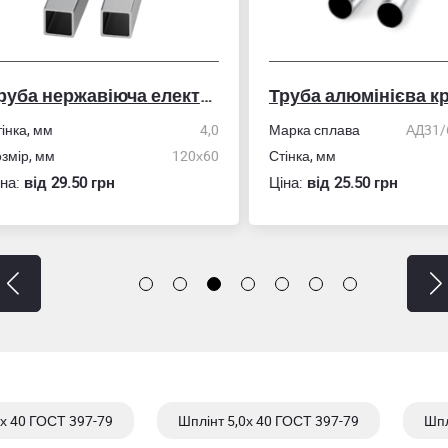
Труба нержавіюча електрозварна профільна
Труба алюмінієва кру
ка, мм
4,0
Марка сплава
АД31/606
ір, мм
120х60
Стінка, мм
:
вiд 29.50 грн
Ціна:
вiд 25.50 грн
0х 40 ГОСТ 397-79
Шплінт 5,0х 40 ГОСТ 397-79
Шпл