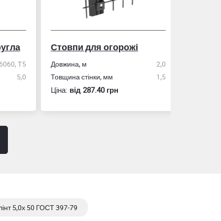
гла
Стовпи для огорожі
Рулетка
0, Т5
Довжина, м
2,0
5,0
Товщина стінки, мм
1,5
Розмір
Ціна:
вiд 287.40 грн
Ціна:
вiд 60
інт 5,0х 50 ГОСТ 397-79