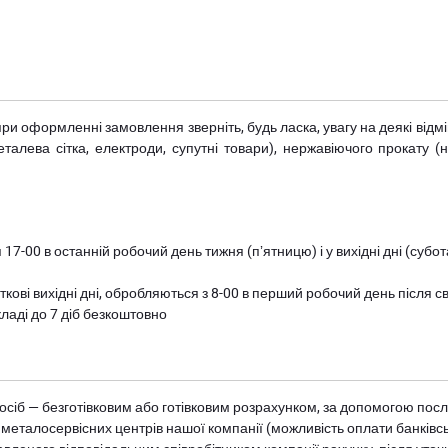
при оформленні замовлення зверніть, будь ласка, увагу на деякі від
металева сітка, електроди, супутні товари), нержавіючого прокату 
 17-00 в останній робочий день тижня (пʼятницю) і у вихідні дні (суб
ткові вихідні дні, обробляються з 8-00 в перший робочий день після с
ладі до 7 діб безкоштовно
осіб — безготівковим або готівковим розрахунком, за допомогою посл
 металосервісних центрів нашої компанії (можливість оплати банківс