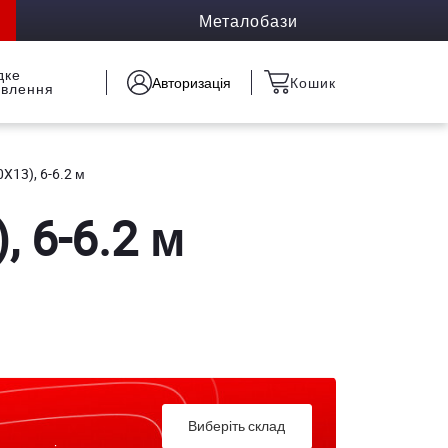
Металобази
дке
Авторизація
Кошик
овлення
X13), 6-6.2 м
, 6-6.2 м
Виберіть склад