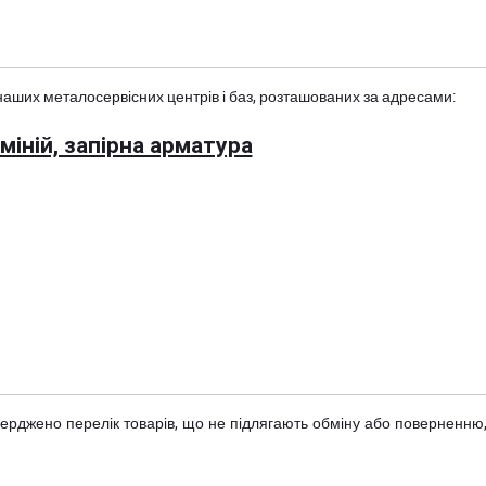
наших металосервісних центрів і баз, розташованих за адресами:
іній, запірна арматура
тверджено
перелік товарів
, що не підлягають обміну або поверненню,