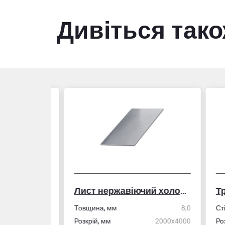
Дивіться так
Лист нержавіючий холоднокатаний
50,0
Товщина, мм
8,0
Стін
4,0
Розкрій, мм
2000x4000
Розм