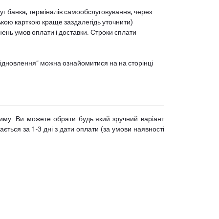
уг банка, терміналів самообслуговування, через
ькою карткою краще заздалегідь уточнити)
нень умов оплати і доставки. Строки сплати
єВідновлення” можна ознайомитися на
на сторінці
риму. Ви можете обрати будь-який зручний варіант
ється за 1-3 дні з дати оплати (за умови наявності