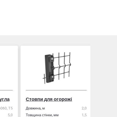
гла
Стовпи для огорожі
Рулетка
0, Т5
Довжина, м
2,0
5,0
Товщина стінки, мм
1,5
Розмір