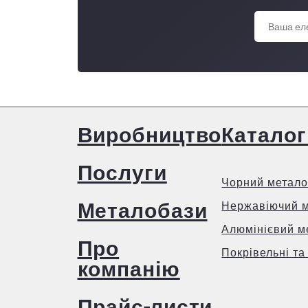
Виробництво
Каталог
Послуги
Чорний метало
Металобази
Нержавіючий 
Алюмінієвий м
Про
Покрівельні та
компанію
Прайс-листи