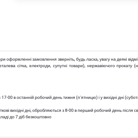
при оформленні замовлення зверніть, будь ласка, увагу на деякі від
металева сітка, електроди, супутні товари), нержавіючого прокату 
 17-00 в останній робочий день тижня (пʼятницю) і у вихідні дні (суб
ткові вихідні дні, обробляються з 8-00 в перший робочий день після с
ладі до 7 діб безкоштовно