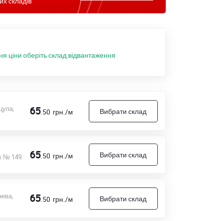
их складів
ня ціни оберіть склад відвантаження
цупа,
65
Вибрати склад
.50
грн./м
65
Вибрати склад
.50
грн./м
к № 149
нева,
65
Вибрати склад
.50
грн./м