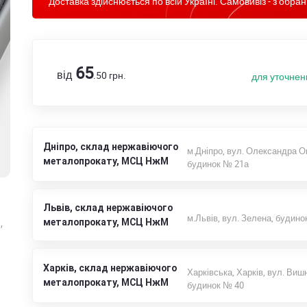
Доставка здійснюється по всій Україні. Самовивіз - з обран
65
від
.50
грн.
для уточнен
Дніпро, склад нержавіючого
м.Дніпро, вул. Олександра О
металопрокату, МСЦ НжМ
будинок № 21а
Львів, склад нержавіючого
м.Львів, вул. Зелена, будино
металопрокату, МСЦ НжМ
,
Харків, склад нержавіючого
Харківська, Харків, вул. Виш
металопрокату, МСЦ НжМ
будинок № 40