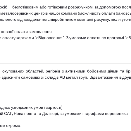
осіб — безготівковим або готівковим розрахунком, за допомогою посл
 металосервісних центрів нашої компанії (можливість оплати банківс
авленого відповідальним співробітником компанії рахунку, після уточ
и повної оплати замовлення
и оплату картками “єВідновлення”. З умовами оплати по програмі “
рім окупованих областей, регіонів з активними бойовими діями та К
дійснити самовивіз зі складів АВ метал груп. Відвантаження відбува
дньо узгоджених умов і вартості)
й САТ, Нова пошта та Делівері, за умовами і тарифами перевізника
цем окремо.