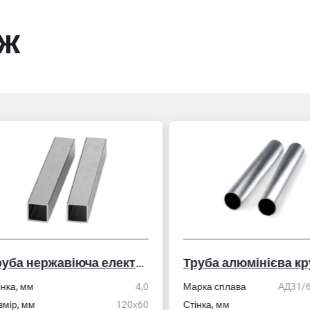
ож
Труба нержавіюча електрозварна профільна
Труба алюмінієва кру
ка, мм
4,0
Марка сплава
АД31/606
ір, мм
120х60
Стінка, мм