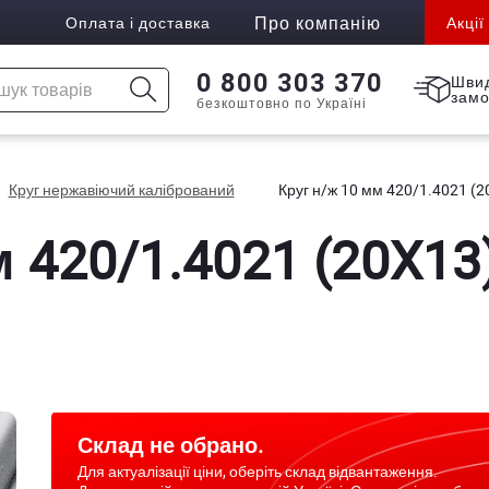
Про компанію
Оплата і доставка
Акції
0 800 303 370
Шви
зам
безкоштовно по Україні
Круг нержавіючий калібрований
Круг н/ж 10 мм 420/1.4021 (20
 420/1.4021 (20X13)
Склад не обрано.
Для актуалізації ціни, оберіть склад відвантаження.