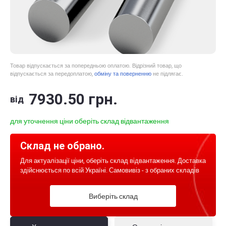
Товар відпускається за попередньою оплатою. Відрізний товар, що
відпускається за передоплатою,
обміну та поверненню
не підлягає.
7930
.50
грн.
від
для уточнення ціни оберіть склад відвантаження
Склад не обрано.
Для актуалізації ціни, оберіть склад відвантаження. Доставка
здійснюється по всій Україні. Самовивіз - з обраних складів
Виберіть склад