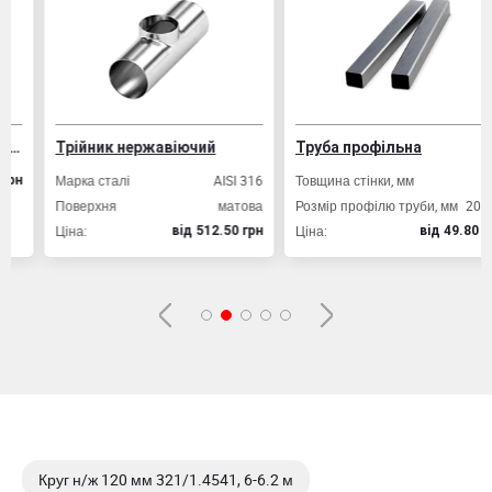
Трійник нержавіючий
Труба профільна
Марка сталі
AISI 316
Товщина стінки, мм
2,0
Поверхня
матова
Розмір профілю труби, мм
20х20
Ціна:
Ціна:
вiд 512.50 грн
вiд 49.80 грн
Круг н/ж 120 мм 321/1.4541, 6-6.2 м