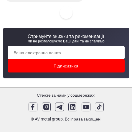
Круг н/ж 120 мм 304/1.4301, 6-6.2 м
Круг н/ж 120 мм 420/1.4028 (30X13), 5-6 м
Отримуйте знижки та рекомендації
Круг н/ж 120 мм 420/1.4021 (20X13), 3-6 м
ми не розголошуємо Ваші дані та не спамимо
Стежте за нами у соцмережах:
© AV metal group. Всі права захищені