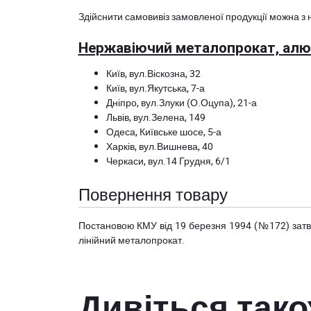
Здійснити самовивіз замовленої продукції можна з 
Нержавіючий металопрокат, алюм
Київ, вул.Віскозна, 32
Київ, вул.Якутська, 7-а
Дніпро, вул.Злуки (О.Оцупа), 21-а
Львів, вул.Зелена, 149
Одеса, Київське шосе, 5-а
Харків, вул.Вишнева, 40
Черкаси, вул.14 Грудня, 6/1
Повернення товару
Постановою КМУ від 19 березня 1994 (№172) за
лінійний металопрокат.
Дивіться так