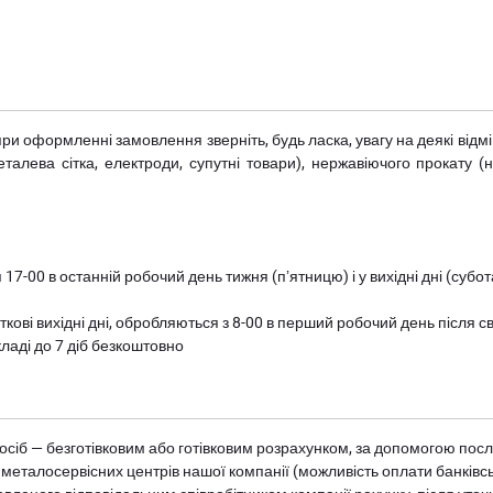
при оформленні замовлення зверніть, будь ласка, увагу на деякі від
металева сітка, електроди, супутні товари), нержавіючого прокату 
 17-00 в останній робочий день тижня (пʼятницю) і у вихідні дні (суб
ткові вихідні дні, обробляються з 8-00 в перший робочий день після с
ладі до 7 діб безкоштовно
осіб — безготівковим або готівковим розрахунком, за допомогою посл
 металосервісних центрів нашої компанії (можливість оплати банківс