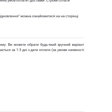
нень умов оплати і доставки. Строки сплати
єВідновлення” можна ознайомитися на
на сторінці
риму. Ви можете обрати будь-який зручний варіант
ється за 1-3 дні з дати оплати (за умови наявності