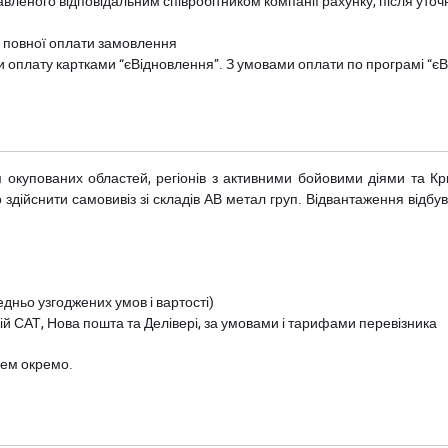
авленого відповідальним співробітником компанії рахунку, після уточ
и повної оплати замовлення
и оплату картками “єВідновлення”. З умовами оплати по програмі “
рім окупованих областей, регіонів з активними бойовими діями та К
дійснити самовивіз зі складів АВ метал груп. Відвантаження відбува
дньо узгоджених умов і вартості)
й САТ, Нова пошта та Делівері, за умовами і тарифами перевізника
цем окремо.