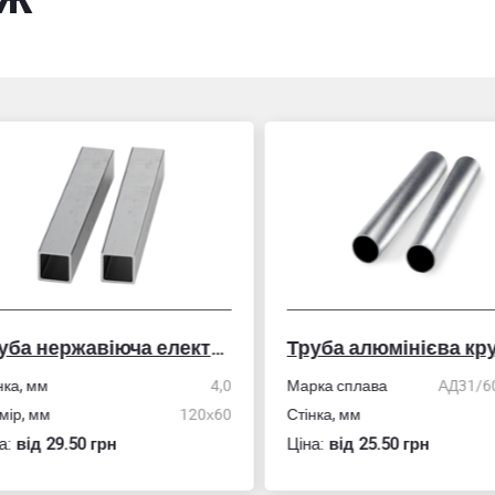
Труба нержавіюча електрозварна профільна
Труба алюмінієва кру
ка, мм
4,0
Марка сплава
АД31/606
ір, мм
120х60
Стінка, мм
:
вiд 29.50 грн
Ціна:
вiд 25.50 грн