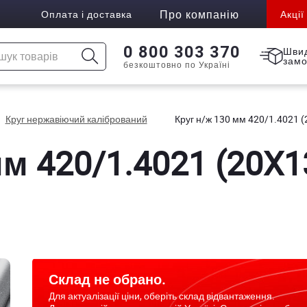
Про компанію
Оплата і доставка
Акції
0 800 303 370
Шви
зам
безкоштовно по Україні
Круг нержавіючий калібрований
Круг н/ж 130 мм 420/1.4021 (
м 420/1.4021 (20X13
Склад не обрано.
Для актуалізації ціни, оберіть склад відвантаження.