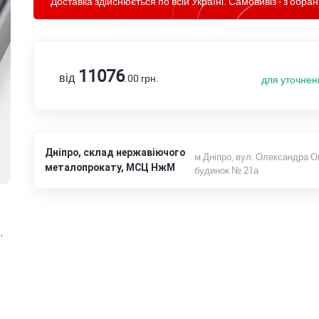
Доставка здійснюється по всій Україні. Самовивіз - з обран
11076
від
.00
грн.
для уточнен
Дніпро, склад нержавіючого
м.Дніпро, вул. Олександра О
металопрокату, МСЦ НжМ
будинок № 21а
,