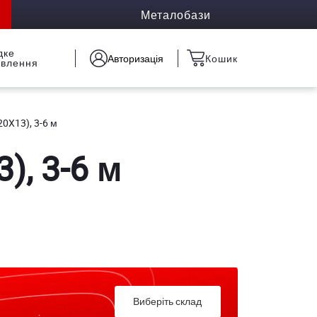
Металобази
дке
Авторизація
Кошик
овлення
20X13), 3-6 м
), 3-6 м
Виберіть склад