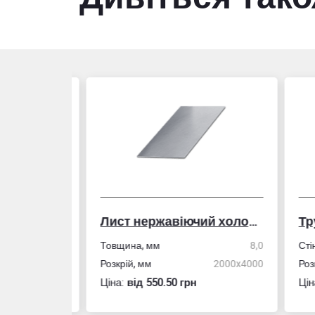
Лист нержавіючий холоднокатаний
50,0
Товщина, мм
8,0
Стін
4,0
Розкрій, мм
2000x4000
Розм
Ціна:
вiд 550.50 грн
Ціна