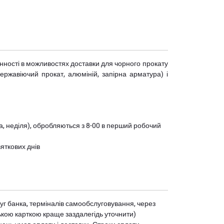
мінності в можливостях доставки для чорного прокату
(нержавіючий прокат, алюміній, запірна арматура) і
ота, неділя), обробляються з 8-00 в перший робочий
вяткових днів
уг банка, терміналів самообслуговування, через
ькою карткою краще заздалегідь уточнити)