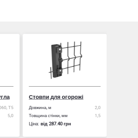
гла
Стовпи для огорожі
Рулетка
0, Т5
Довжина, м
2,0
5,0
Товщина стінки, мм
1,5
Розмір
Ціна:
вiд 287.40 грн
Ціна:
вiд 60