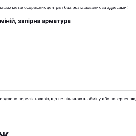
наших металосервісних центрів і баз, розташованих за адресами:
іній, запірна арматура
тверджено
перелік товарів
, що не підлягають обміну або поверненню,
ож