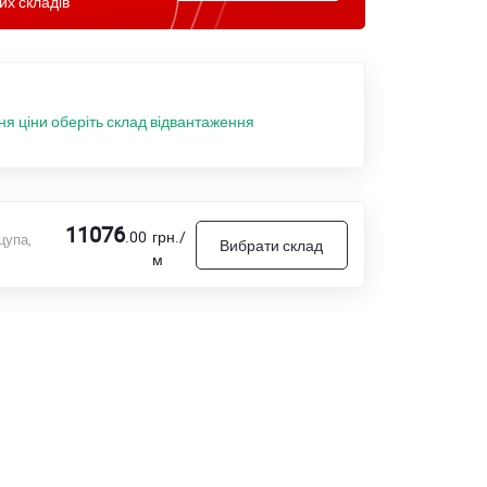
их складів
ня ціни оберіть склад відвантаження
11076
.00
грн./
цупа,
Вибрати склад
м