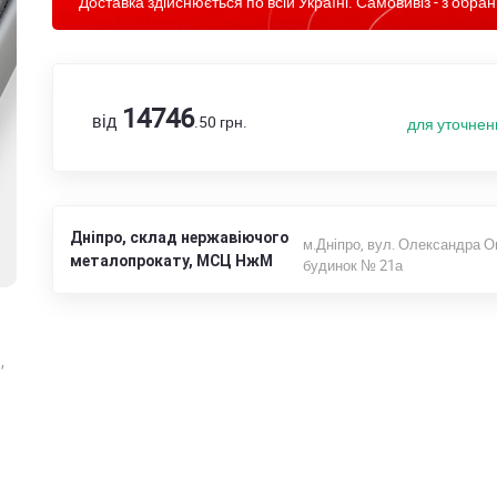
Доставка здійснюється по всій Україні. Самовивіз - з обран
14746
від
.50
грн.
для уточнен
Дніпро, склад нержавіючого
м.Дніпро, вул. Олександра О
металопрокату, МСЦ НжМ
будинок № 21а
,