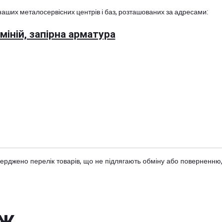
наших металосервісних центрів і баз, розташованих за адресами:
іній, запірна арматура
тверджено
перелік товарів
, що не підлягають обміну або поверненню,
ож