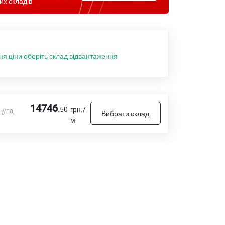
их складів
ня ціни оберіть склад відвантаження
14746
.50
грн./
цупа,
Вибрати склад
м