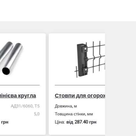
гла
Стовпи для огорожі
Рулетка
0, Т5
Довжина, м
2,0
5,0
Товщина стінки, мм
1,5
Розмір
Ціна:
вiд 287.40 грн
Ціна:
вiд 60