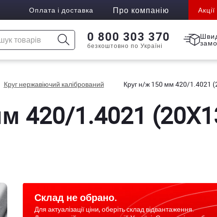
Про компанію
Оплата і доставка
Акції
0 800 303 370
Шви
зам
безкоштовно по Україні
Круг нержавіючий калібрований
Круг н/ж 150 мм 420/1.4021 (
м 420/1.4021 (20X13
Склад не обрано.
Для актуалізації ціни, оберіть склад відвантаження.