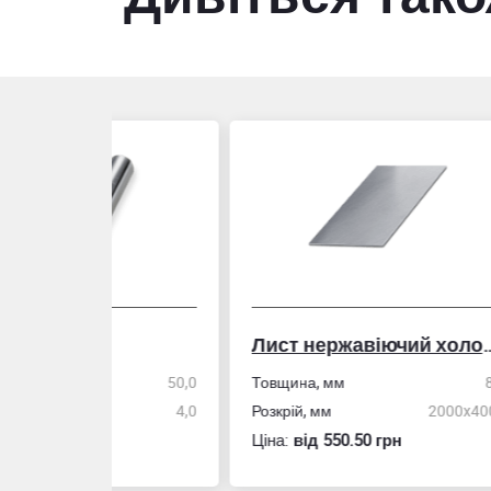
Лист нержавіючий холоднокатаний
50,0
Товщина, мм
8,0
Стін
4,0
Розкрій, мм
2000x4000
Розм
Ціна:
вiд 550.50 грн
Ціна