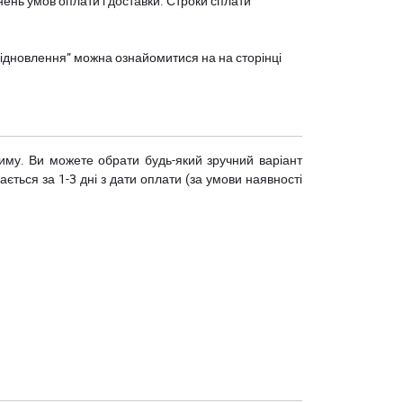
нень умов оплати і доставки. Строки сплати
єВідновлення” можна ознайомитися на
на сторінці
риму. Ви можете обрати будь-який зручний варіант
ється за 1-3 дні з дати оплати (за умови наявності