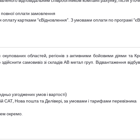
авленого відповідальним співробітником компанії рахунку, після уточ
и повної оплати замовлення
и оплату картками “єВідновлення”. З умовами оплати по програмі “
рім окупованих областей, регіонів з активними бойовими діями та К
дійснити самовивіз зі складів АВ метал груп. Відвантаження відбува
дньо узгоджених умов і вартості)
й САТ, Нова пошта та Делівері, за умовами і тарифами перевізника
цем окремо.