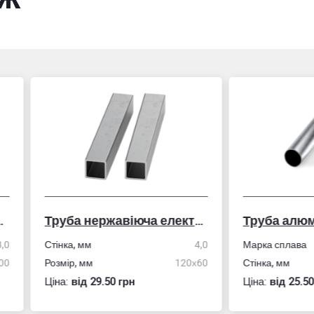
Труба нержавіюча електрозварна профільна
Труба алюмінієва кру
ка, мм
4,0
Марка сплава
АД31/606
ір, мм
120х60
Стінка, мм
:
вiд 29.50 грн
Ціна:
вiд 25.50 грн