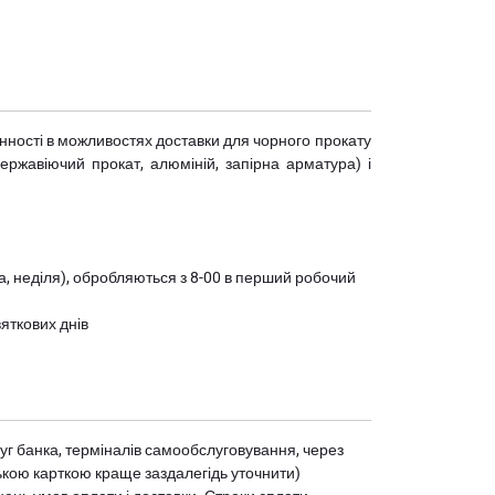
мінності в можливостях доставки для чорного прокату
(нержавіючий прокат, алюміній, запірна арматура) і
ота, неділя), обробляються з 8-00 в перший робочий
вяткових днів
уг банка, терміналів самообслуговування, через
ькою карткою краще заздалегідь уточнити)