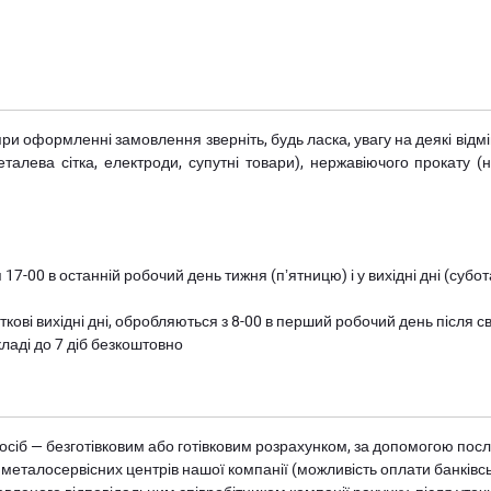
при оформленні замовлення зверніть, будь ласка, увагу на деякі від
металева сітка, електроди, супутні товари), нержавіючого прокату 
 17-00 в останній робочий день тижня (пʼятницю) і у вихідні дні (суб
ткові вихідні дні, обробляються з 8-00 в перший робочий день після с
ладі до 7 діб безкоштовно
осіб — безготівковим або готівковим розрахунком, за допомогою посл
 металосервісних центрів нашої компанії (можливість оплати банківс