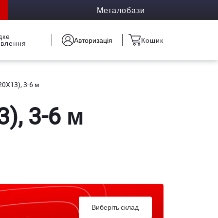
Металобази
дке
Авторизація
Кошик
овлення
20X13), 3-6 м
), 3-6 м
Виберіть склад