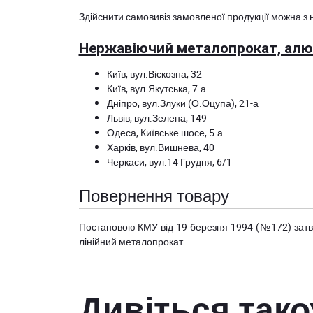
Здійснити самовивіз замовленої продукції можна з 
Нержавіючий металопрокат, алюм
Київ, вул.Віскозна, 32
Київ, вул.Якутська, 7-а
Дніпро, вул.Злуки (О.Оцупа), 21-а
Львів, вул.Зелена, 149
Одеса, Київське шосе, 5-а
Харків, вул.Вишнева, 40
Черкаси, вул.14 Грудня, 6/1
Повернення товару
Постановою КМУ від 19 березня 1994 (№172) за
лінійний металопрокат.
Дивіться так