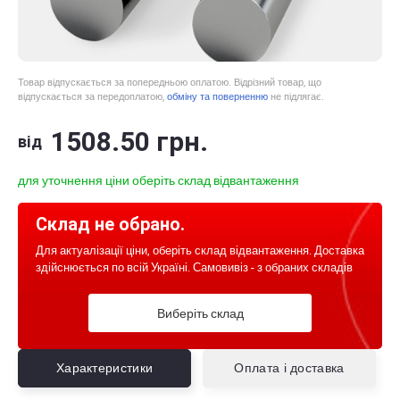
Товар відпускається за попередньою оплатою. Відрізний товар, що
відпускається за передоплатою,
обміну та поверненню
не підлягає.
1508
.50
грн.
від
для уточнення ціни оберіть склад відвантаження
Склад не обрано.
Для актуалізації ціни, оберіть склад відвантаження. Доставка
здійснюється по всій Україні. Самовивіз - з обраних складів
Виберіть склад
Характеристики
Оплата і доставка