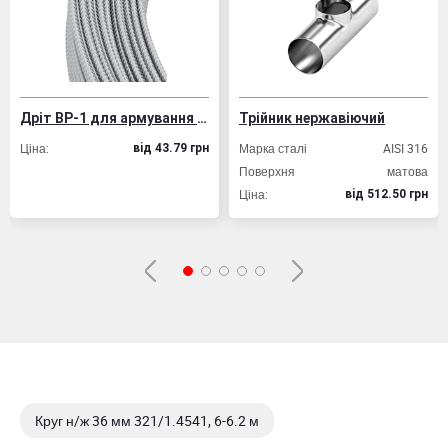
Дріт ВР-1 для армування залізобетонних конструкцій
Трійник нержавіючий
Т
Ціна:
Марка сталі
AISI 316
Т
вiд 43.79 грн
Поверхня
матова
Р
Ціна:
Ц
вiд 512.50 грн
Круг н/ж 36 мм 321/1.4541, 6-6.2 м