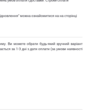
нень умов оплати і доставки. Строки сплати
єВідновлення” можна ознайомитися на
на сторінці
риму. Ви можете обрати будь-який зручний варіант
ється за 1-3 дні з дати оплати (за умови наявності