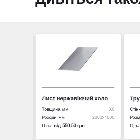
Лист нержавіючий холоднокатаний
50,0
Товщина, мм
8,0
Стін
4,0
Розкрій, мм
2000x4000
Розм
Ціна:
вiд 550.50 грн
Ціна