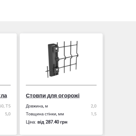
гла
Стовпи для огорожі
Рулетка
0, Т5
Довжина, м
2,0
5,0
Товщина стінки, мм
1,5
Розмір
Ціна:
вiд 287.40 грн
Ціна:
вiд 60