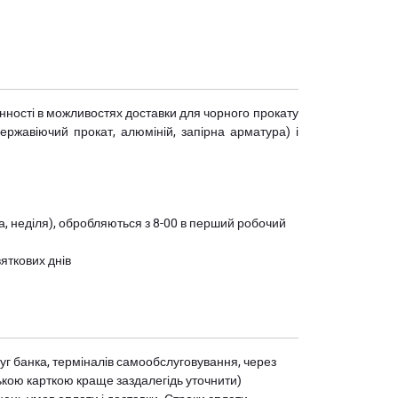
мінності в можливостях доставки для чорного прокату
(нержавіючий прокат, алюміній, запірна арматура) і
ота, неділя), обробляються з 8-00 в перший робочий
вяткових днів
уг банка, терміналів самообслуговування, через
ькою карткою краще заздалегідь уточнити)