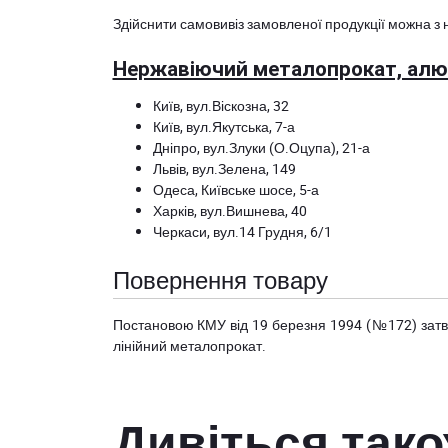
Здійснити самовивіз замовленої продукції можна з 
Нержавіючий металопрокат, алюм
Київ, вул.Віскозна, 32
Київ, вул.Якутська, 7-а
Дніпро, вул.Злуки (О.Оцупа), 21-а
Львів, вул.Зелена, 149
Одеса, Київське шосе, 5-а
Харків, вул.Вишнева, 40
Черкаси, вул.14 Грудня, 6/1
Повернення товару
Постановою КМУ від 19 березня 1994 (№172) за
лінійний металопрокат.
Дивіться так