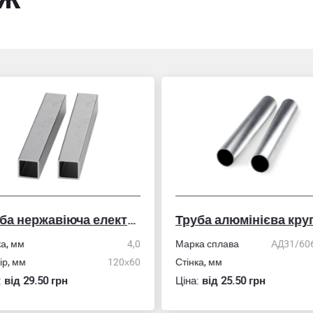
Труба нержавіюча електрозварна профільна
Труба алюмінієва кру
ка, мм
4,0
Марка сплава
АД31/606
ір, мм
120х60
Стінка, мм
:
вiд 29.50 грн
Ціна:
вiд 25.50 грн