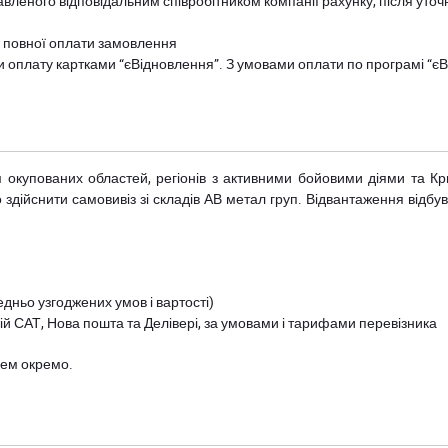
авленого відповідальним співробітником компанії рахунку, після уточ
и повної оплати замовлення
и оплату картками “єВідновлення”. З умовами оплати по програмі “
рім окупованих областей, регіонів з активними бойовими діями та К
дійснити самовивіз зі складів АВ метал груп. Відвантаження відбува
дньо узгоджених умов і вартості)
й САТ, Нова пошта та Делівері, за умовами і тарифами перевізника
цем окремо.