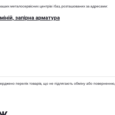
наших металосервісних центрів і баз, розташованих за адресами:
іній, запірна арматура
тверджено
перелік товарів
, що не підлягають обміну або поверненню,
ож