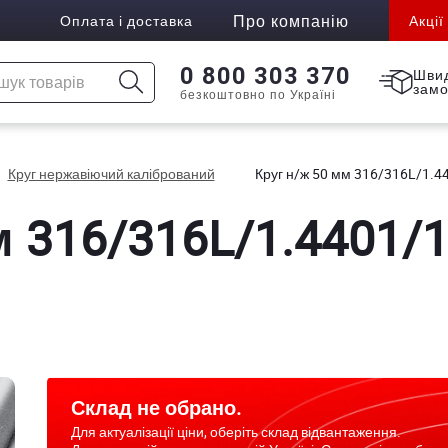
Про компанію
Оплата і доставка
Акції
0 800 303 370
Шви
зам
безкоштовно по Україні
Круг нержавіючий калібрований
Круг н/ж 50 мм 316/316L/1.44
 316/316L/1.4401/1.
Склад не обрано.
Для актуалізації ціни, оберіть склад відвантаження.