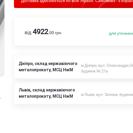
Доставка здійснюється по всій Україні. Самовивіз - з обран
4922
від
.00
грн.
для уточнен
Дніпро, склад нержавіючого
м.Дніпро, вул. Олександра О
металопрокату, МСЦ НжМ
будинок № 21а
Львів, склад нержавіючого
м.Львів, вул. Зелена, будино
металопрокату, МСЦ НжМ
,