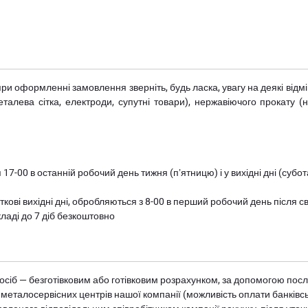
при оформленні замовлення зверніть, будь ласка, увагу на деякі від
металева сітка, електроди, супутні товари), нержавіючого прокату 
 17-00 в останній робочий день тижня (пʼятницю) і у вихідні дні (суб
ткові вихідні дні, обробляються з 8-00 в перший робочий день після с
ладі до 7 діб безкоштовно
осіб — безготівковим або готівковим розрахунком, за допомогою посл
 металосервісних центрів нашої компанії (можливість оплати банківс