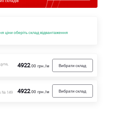
их складів
ня ціни оберіть склад відвантаження
цупа,
4922
Вибрати склад
.00
грн./м
4922
Вибрати склад
.00
грн./м
к № 149