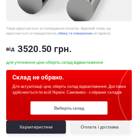
Товар відпускається за попередньою оплатою. Відрізний товар, що
відпускається за передоплатою,
обміну та поверненню
не підлягає.
3520
.50
грн.
від
для уточнення ціни оберіть склад відвантаження
Склад не обрано.
Для актуалізації ціни, оберіть склад відвантаження. Доставка
здійснюється по всій Україні. Самовивіз - з обраних складів
Виберіть склад
Характеристики
Оплата і доставка