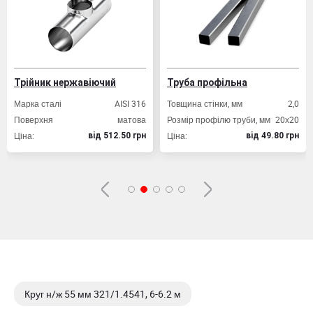
Трійник нержавіючий
Труба профільна
Марка сталі
AISI 316
Товщина стінки, мм
2,0
Поверхня
матова
Розмір профілю труби, мм
20х20
Ціна:
Ціна:
вiд 512.50 грн
вiд 49.80 грн
Круг н/ж 55 мм 321/1.4541, 6-6.2 м