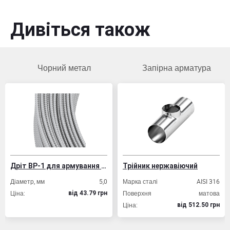
Дивіться також
Чорний метал
Запірна арматура
Дріт ВР-1 для армування залізобетонних конструкцій
Трійник нержавіючий
Труб
етр, мм
5,0
Марка сталі
AISI 316
Товщин
:
Поверхня
матова
Розмір
вiд 43.79 грн
Ціна:
Ціна:
вiд 512.50 грн