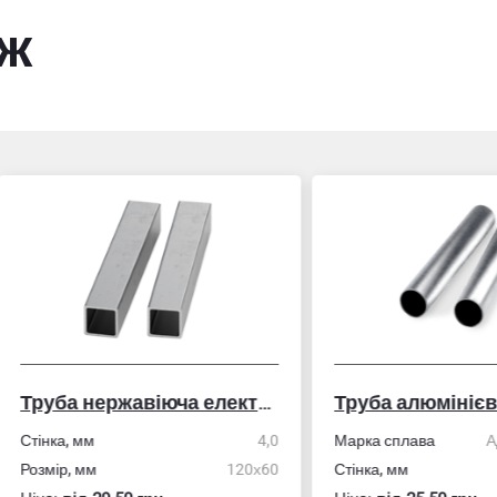
ож
Труба нержавіюча електрозварна профільна
Труба алюмінієва кру
ка, мм
4,0
Марка сплава
АД31/606
ір, мм
120х60
Стінка, мм