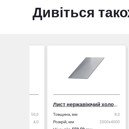
Дивіться так
Лист нержавіючий холоднокатаний
50,0
Товщина, мм
8,0
Стін
4,0
Розкрій, мм
2000x4000
Розм