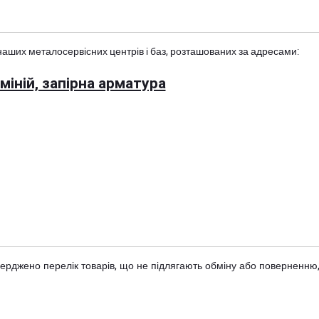
наших металосервісних центрів і баз, розташованих за адресами:
іній, запірна арматура
тверджено
перелік товарів
, що не підлягають обміну або поверненню,