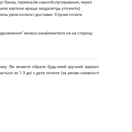
уг банка, терміналів самообслуговування, через
ькою карткою краще заздалегідь уточнити)
нень умов оплати і доставки. Строки сплати
єВідновлення” можна ознайомитися на
на сторінці
риму. Ви можете обрати будь-який зручний варіант
ється за 1-3 дні з дати оплати (за умови наявності