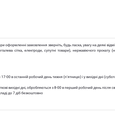
при оформленні замовлення зверніть, будь ласка, увагу на деякі від
металева сітка, електроди, супутні товари), нержавіючого прокату 
 17-00 в останній робочий день тижня (пʼятницю) і у вихідні дні (суб
ткові вихідні дні, обробляються з 8-00 в перший робочий день після с
ладі до 7 діб безкоштовно