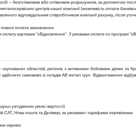
осіб — безготівковим або готівковим розрахунком, за допомогою посл
 металосервісних центрів нашої компанії (можливість оплати банківс
авленого відповідальним співробітником компанії рахунку, після уточ
и повної оплати замовлення
и оплату картками “єВідновлення”. З умовами оплати по програмі “
рім окупованих областей, регіонів з активними бойовими діями та К
дійснити самовивіз зі складів АВ метал груп. Відвантаження відбува
дньо узгоджених умов і вартості)
й САТ, Нова пошта та Делівері, за умовами і тарифами перевізника
цем окремо.