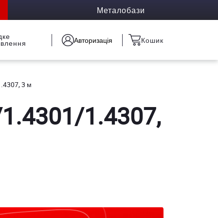
Металобази
дке
Авторизація
Кошик
овлення
.4307, 3 м
1.4301/1.4307,