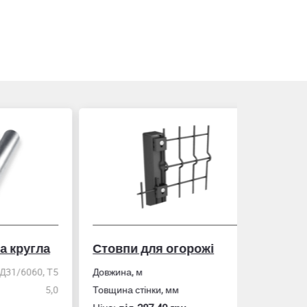
гла
Стовпи для огорожі
Рулетка
0, Т5
Довжина, м
2,0
5,0
Товщина стінки, мм
1,5
Розмір