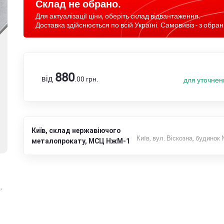
Склад не обрано.
Для актуалізації ціни, оберіть склад відвантаження.
Доставка здійснюється по всій Україні. Самовивіз - з обран
880
від
.00
грн.
для уточнен
Київ, склад нержавіючого
Київ, вул. Віскозна, будинок
металопрокату, МСЦ НжМ-1
,