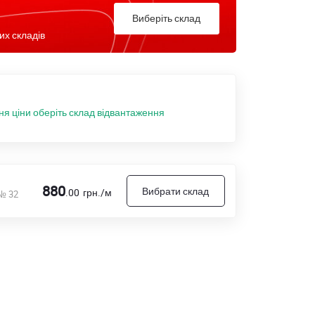
Виберіть склад
их складів
ня ціни оберіть склад відвантаження
880
Вибрати склад
.00
грн./м
 № 32