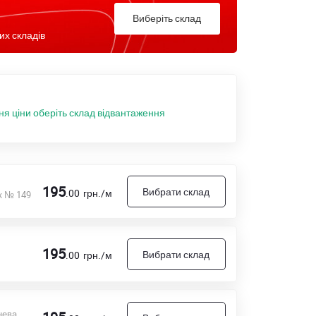
Виберіть склад
их складів
ня ціни оберіть склад відвантаження
195
Вибрати склад
.00
грн./м
к № 149
195
Вибрати склад
.00
грн./м
нева,