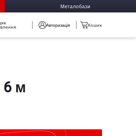
Металобази
дке
Авторизація
Кошик
овлення
 6 м