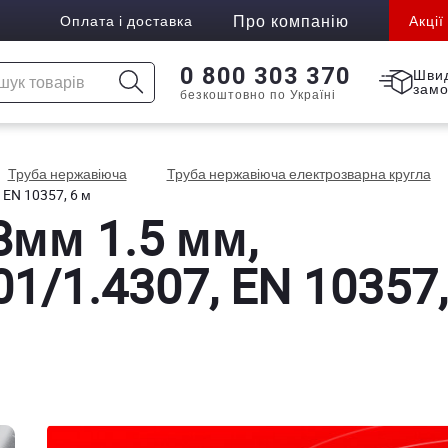
Про компанію
Оплата і доставка
Акції
0 800 303 370
Шви
зам
безкоштовно по Україні
Труба нержавіюча
Труба нержавіюча електрозварна кругла
 EN 10357, 6 м
8мм 1.5 мм,
1/1.4307, EN 10357,