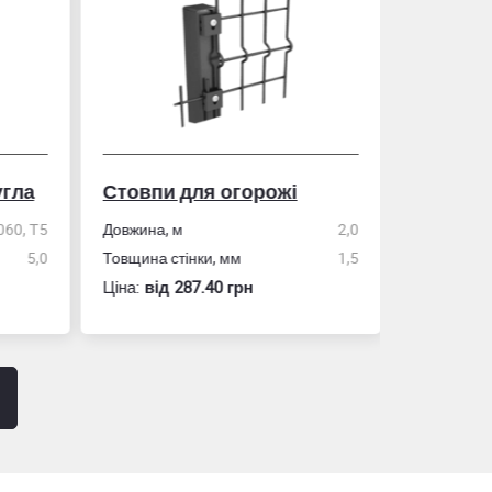
гла
Стовпи для огорожі
Рулетка
0, Т5
Довжина, м
2,0
5,0
Товщина стінки, мм
1,5
Розмір
Ціна:
вiд 287.40 грн
Ціна:
вiд 60