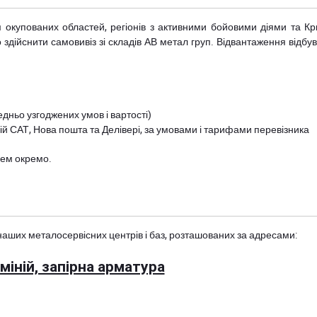
рім окупованих областей, регіонів з активними бойовими діями та К
дійснити самовивіз зі складів АВ метал груп. Відвантаження відбува
дньо узгоджених умов і вартості)
й САТ, Нова пошта та Делівері, за умовами і тарифами перевізника
цем окремо.
наших металосервісних центрів і баз, розташованих за адресами:
іній, запірна арматура