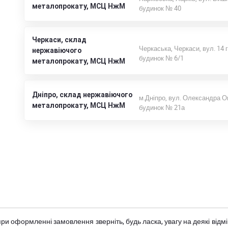
металопрокату, МСЦ НжМ
будинок № 40
Черкаси, склад
Черкаська, Черкаси, вул. 14 
нержавіючого
будинок № 6/1
металопрокату, МСЦ НжМ
Дніпро, склад нержавіючого
м.Дніпро, вул. Олександра О
металопрокату, МСЦ НжМ
будинок № 21а
при оформленні замовлення зверніть, будь ласка, увагу на деякі від