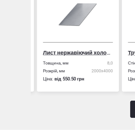
Лист нержавіючий холоднокатаний
50,0
Товщина, мм
8,0
Стін
4,0
Розкрій, мм
2000x4000
Розм
Ціна:
вiд 550.50 грн
Ціна