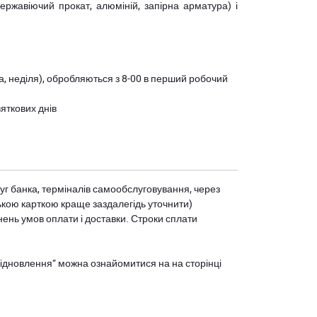
(нержавіючий прокат, алюміній, запірна арматура) і
ота, неділя), обробляються з 8-00 в перший робочий
вяткових днів
уг банка, терміналів самообслуговування, через
ькою карткою краще заздалегідь уточнити)
нень умов оплати і доставки. Строки сплати
єВідновлення” можна ознайомитися на
на сторінці