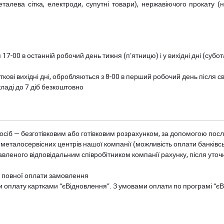
металева сітка, електроди, супутні товари), нержавіючого прокату 
 17-00 в останній робочий день тижня (пʼятницю) і у вихідні дні (суб
ткові вихідні дні, обробляються з 8-00 в перший робочий день після с
ладі до 7 діб безкоштовно
осіб — безготівковим або готівковим розрахунком, за допомогою посл
 металосервісних центрів нашої компанії (можливість оплати банківс
авленого відповідальним співробітником компанії рахунку, після уточ
и повної оплати замовлення
и оплату картками “єВідновлення”. З умовами оплати по програмі “