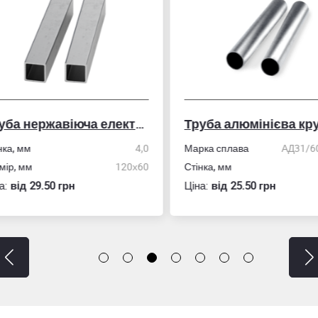
Труба нержавіюча електрозварна профільна
Труба алюмінієва кру
ка, мм
4,0
Марка сплава
АД31/606
ір, мм
120х60
Стінка, мм
:
вiд 29.50 грн
Ціна:
вiд 25.50 грн