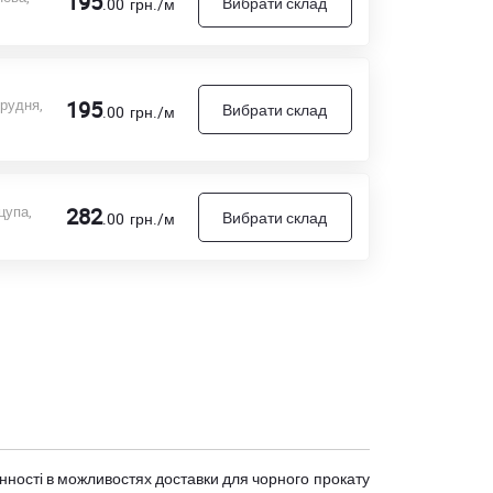
195
Вибрати склад
.00
грн./м
грудня,
195
Вибрати склад
.00
грн./м
цупа,
282
Вибрати склад
.00
грн./м
мінності в можливостях доставки для чорного прокату