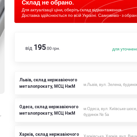
Склад не обрано.
Для актуалізації ціни, оберіть склад відвантаження.
Доставка здійснюється по всій Україні. Самовивіз - з обран
195
від
.00
грн.
для уточнен
Львів, склад нержавіючого
м.Львів, вул. Зелена, будино
металопрокату, МСЦ НжМ
Одеса, склад нержавіючого
м.Одеса, вул. Київське шосе,
металопрокату, МСЦ НжМ
,
будинок № 5а
Харків, склад нержавіючого
Харківська, Харків, вул. Виш