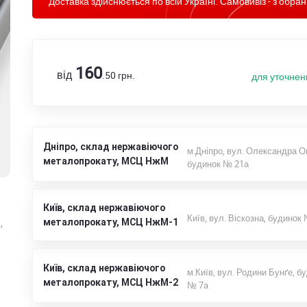
Доставка здійснюється по всій Україні. Самовивіз - з обран
160
від
.50
грн.
для уточнен
Дніпро, склад нержавіючого
м.Дніпро, вул. Олександра О
металопрокату, МСЦ НжМ
будинок № 21а
Київ, склад нержавіючого
Київ, вул. Віскозна, будинок
металопрокату, МСЦ НжМ-1
,
Київ, склад нержавіючого
м.Київ, вул. Родини Бунґе, б
металопрокату, МСЦ НжМ-2
№ 7а