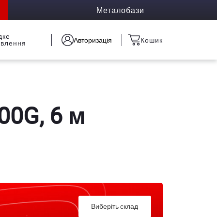
Металобази
дке
Авторизація
Кошик
овлення
00G, 6 м
Виберіть склад