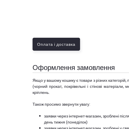
Оплата і доставка
Оформлення замовлення
Якщо у вашому кошику є товари з різних категорій, 
(чорний прокат, покрівельні і стінові матеріали, 
кріплень.
Також просимо звернути увагу:
заявки через інтернет-магазин, зроблені після
день тижня (понеділок)
заявки через інтернет-магазин, зроблені у свя