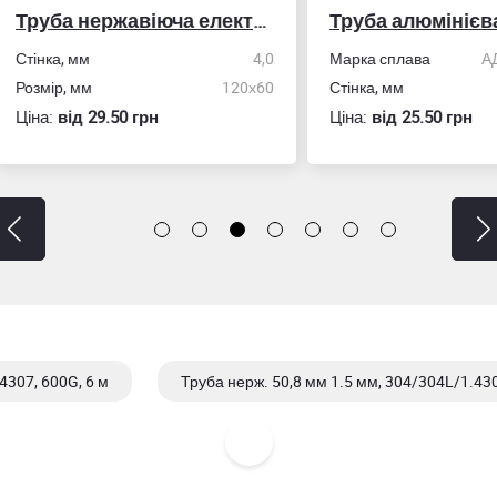
Труба нержавіюча електрозварна профільна
Труба алюмінієва кру
ка, мм
4,0
Марка сплава
АД31/606
ір, мм
120х60
Стінка, мм
:
вiд 29.50 грн
Ціна:
вiд 25.50 грн
4307, 600G, 6 м
Труба нерж. 50,8 мм 1.5 мм, 304/304L/1.430
4307, EN 10217-7, 6 м
Труба нерж. 50,8 мм 2,0 мм, 304/304L