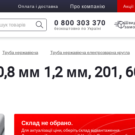
Про компанію
Оплата і доставка
Акції
0 800 303 370
Шви
зам
безкоштовно по Україні
Труба нержавіюча
Труба нержавіюча електрозварна кругла
,8 мм 1,2 мм, 201, 6
Склад не обрано.
Для актуалізації ціни, оберіть склад відвантаження.