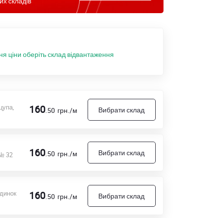
их складів
ня ціни оберіть склад відвантаження
цупа,
160
Вибрати склад
.50
грн./м
160
Вибрати склад
.50
грн./м
 № 32
удинок
160
Вибрати склад
.50
грн./м