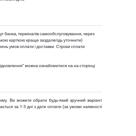
уг банка, терміналів самообслуговування, через
ькою карткою краще заздалегідь уточнити)
нень умов оплати і доставки. Строки сплати
єВідновлення” можна ознайомитися на
на сторінці
риму. Ви можете обрати будь-який зручний варіант
ється за 1-3 дні з дати оплати (за умови наявності