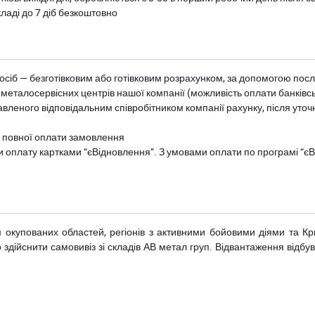
ладі до 7 діб безкоштовно
осіб — безготівковим або готівковим розрахунком, за допомогою посл
 металосервісних центрів нашої компанії (можливість оплати банківс
авленого відповідальним співробітником компанії рахунку, після уточ
и повної оплати замовлення
и оплату картками “єВідновлення”. З умовами оплати по програмі “
рім окупованих областей, регіонів з активними бойовими діями та К
дійснити самовивіз зі складів АВ метал груп. Відвантаження відбува