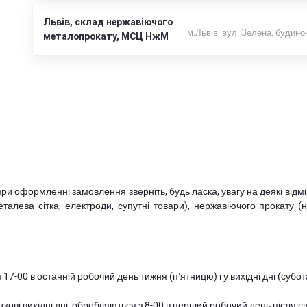
Львів, склад нержавіючого
м.Львів, вул. Зелена, будино
металопрокату, МСЦ НжМ
при оформленні замовлення зверніть, будь ласка, увагу на деякі від
металева сітка, електроди, супутні товари), нержавіючого прокату 
 17-00 в останній робочий день тижня (пʼятницю) і у вихідні дні (суб
ткові вихідні дні, обробляються з 8-00 в перший робочий день після с