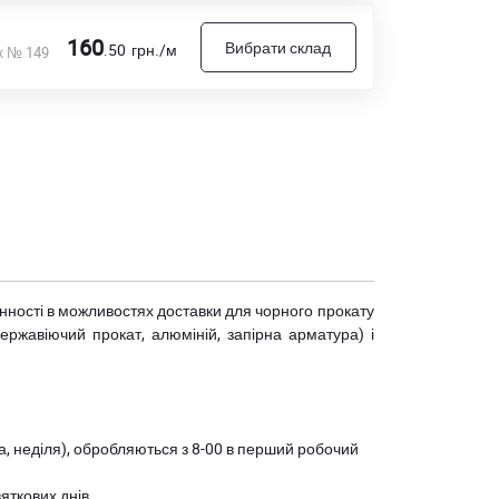
160
Вибрати склад
.50
грн./м
к № 149
мінності в можливостях доставки для чорного прокату
(нержавіючий прокат, алюміній, запірна арматура) і
ота, неділя), обробляються з 8-00 в перший робочий
вяткових днів