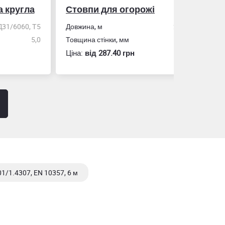
гла
Стовпи для огорожі
Рулетка
0, Т5
Довжина, м
2,0
5,0
Товщина стінки, мм
1,5
Розмір
Ціна:
вiд 287.40 грн
Ціна:
вiд 60
1/1.4307, EN 10357, 6 м
/1.4301/1.4307, EN 10217-7, 6 м