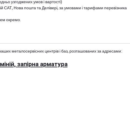
дньо узгоджених умов і вартості)
й САТ, Нова пошта та Делівері, за умовами і тарифами перевізника
цем окремо.
наших металосервісних центрів і баз, розташованих за адресами:
іній, запірна арматура