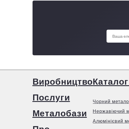
Виробництво
Каталог
Послуги
Чорний метало
Металобази
Нержавіючий 
Алюмінієвий м
Про