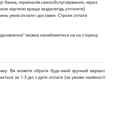
уг банка, терміналів самообслуговування, через
ькою карткою краще заздалегідь уточнити)
нень умов оплати і доставки. Строки сплати
єВідновлення” можна ознайомитися на
на сторінці
риму. Ви можете обрати будь-який зручний варіант
ється за 1-3 дні з дати оплати (за умови наявності