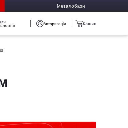
Металобази
дке
Авторизація
Кошик
овлення
на
 м