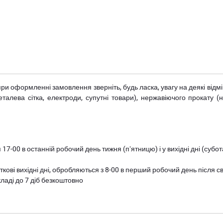
при оформленні замовлення зверніть, будь ласка, увагу на деякі від
металева сітка, електроди, супутні товари), нержавіючого прокату 
 17-00 в останній робочий день тижня (пʼятницю) і у вихідні дні (суб
ткові вихідні дні, обробляються з 8-00 в перший робочий день після с
ладі до 7 діб безкоштовно