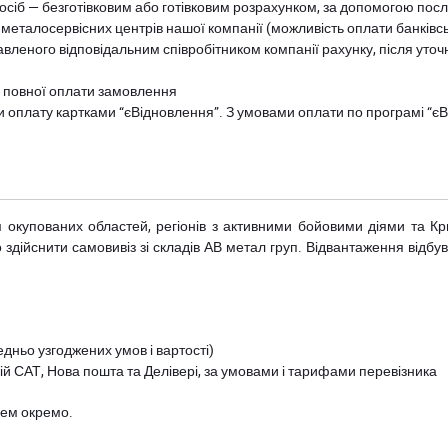
осіб — безготівковим або готівковим розрахунком, за допомогою посл
 металосервісних центрів нашої компанії (можливість оплати банківс
авленого відповідальним співробітником компанії рахунку, після уточ
и повної оплати замовлення
и оплату картками “єВідновлення”. З умовами оплати по програмі “
рім окупованих областей, регіонів з активними бойовими діями та К
дійснити самовивіз зі складів АВ метал груп. Відвантаження відбува
дньо узгоджених умов і вартості)
й САТ, Нова пошта та Делівері, за умовами і тарифами перевізника
цем окремо.