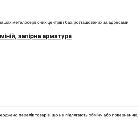
наших металосервісних центрів і баз, розташованих за адресами:
іній, запірна арматура
тверджено
перелік товарів
, що не підлягають обміну або поверненню,