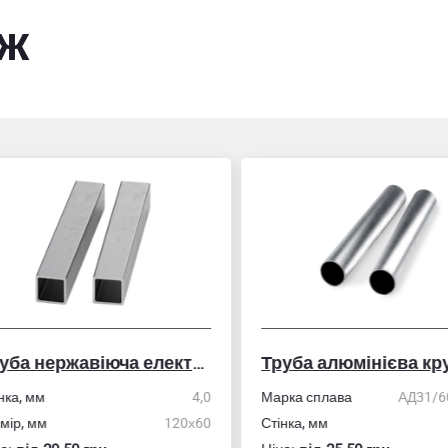
ож
Труба нержавіюча електрозварна профільна
Труба алюмінієва кру
ка, мм
4,0
Марка сплава
АД31/606
ір, мм
120х60
Стінка, мм