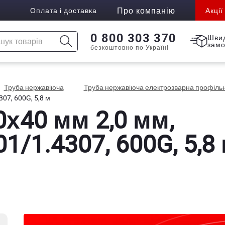
Про компанію
Оплата і доставка
Акції
0 800 303 370
Шви
зам
безкоштовно по Україні
Труба нержавіюча
Труба нержавіюча електрозварна профіль
07, 600G, 5,8 м
0х40 мм 2,0 мм,
1/1.4307, 600G, 5,8