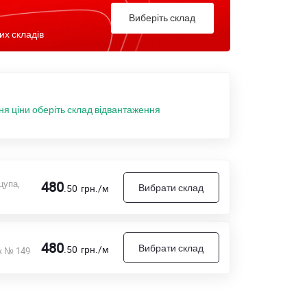
Виберіть склад
их складів
ня ціни оберіть склад відвантаження
цупа,
480
Вибрати склад
.50
грн./м
480
Вибрати склад
.50
грн./м
к № 149