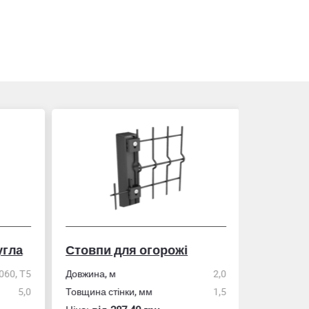
гла
Стовпи для огорожі
Рулетка
0, Т5
Довжина, м
2,0
5,0
Товщина стінки, мм
1,5
Розмір