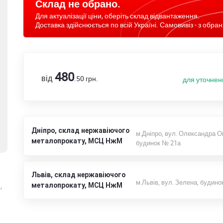
Склад не обрано.
Для актуалізації ціни, оберіть склад відвантаження.
Доставка здійснюється по всій Україні. Самовивіз - з обран
480
від
.50
грн.
для уточнен
Дніпро, склад нержавіючого
м.Дніпро, вул. Олександра О
металопрокату, МСЦ НжМ
будинок № 21а
Львів, склад нержавіючого
м.Львів, вул. Зелена, будино
металопрокату, МСЦ НжМ
,