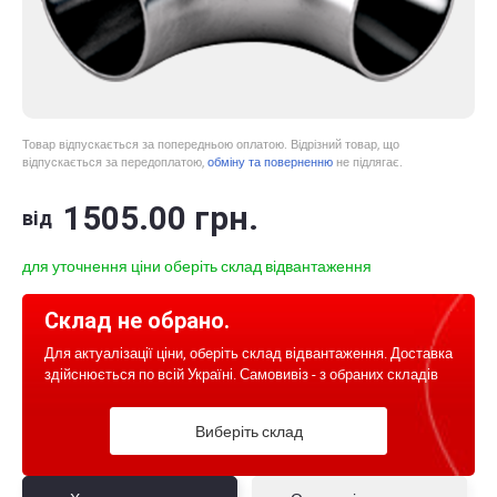
Товар відпускається за попередньою оплатою. Відрізний товар, що
відпускається за передоплатою,
обміну та поверненню
не підлягає.
1505
.00
грн.
від
для уточнення ціни оберіть склад відвантаження
Склад не обрано.
Для актуалізації ціни, оберіть склад відвантаження. Доставка
здійснюється по всій Україні. Самовивіз - з обраних складів
Виберіть склад