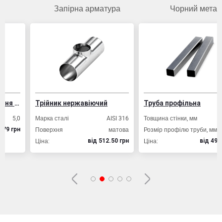
Запірна арматура
Чорний метал
ування залізобетонних конструкцій
Трійник нержавіючий
Труба профільна
,0
Марка сталі
AISI 316
Товщина стінки, мм
2,0
Поверхня
матова
Розмір профілю труби, мм
20х20
рн
Ціна:
Ціна:
вiд 512.50 грн
вiд 49.80 грн