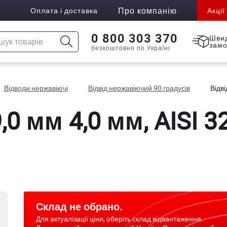
Про компанію
Оплата і доставка
Акції
0 800 303 370
Шви
зам
безкоштовно по Україні
Відводи нержавіючі
Відвід нержавіючий 90 градусів
Відві
,0 мм 4,0 мм, AISI 3
Склад не обрано.
Для актуалізації ціни, оберіть склад відвантаження.