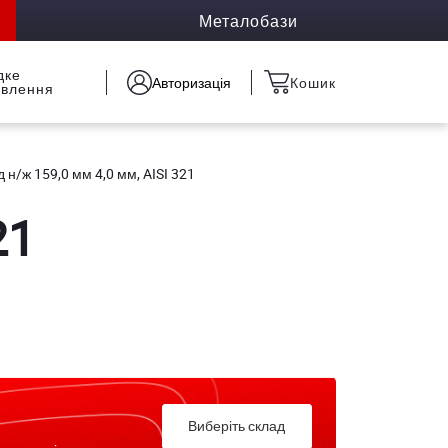
Металобази
дке
Авторизація
Кошик
овлення
д н/ж 159,0 мм 4,0 мм, AISI 321
21
Виберіть склад