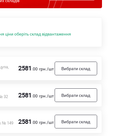
их складів
ня ціни оберіть склад відвантаження
цупа,
2581
Вибрати склад
.00
грн./шт
2581
Вибрати склад
.00
грн./шт
 № 32
2581
Вибрати склад
.00
грн./шт
к № 149