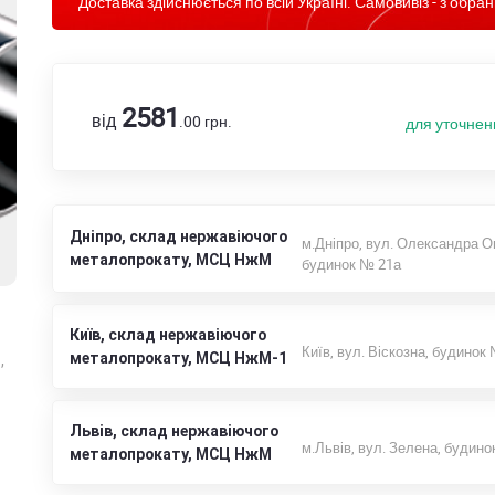
Доставка здійснюється по всій Україні. Самовивіз - з обран
2581
від
.00
грн.
для уточнен
Дніпро, склад нержавіючого
м.Дніпро, вул. Олександра О
металопрокату, МСЦ НжМ
будинок № 21а
Київ, склад нержавіючого
Київ, вул. Віскозна, будинок
металопрокату, МСЦ НжМ-1
,
Львів, склад нержавіючого
м.Львів, вул. Зелена, будино
металопрокату, МСЦ НжМ