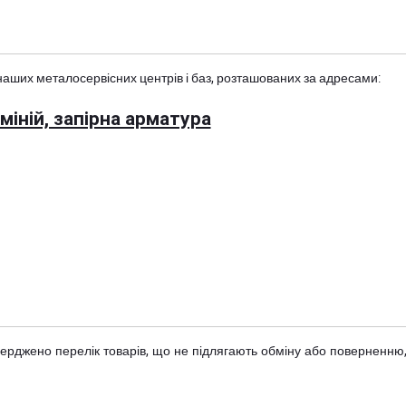
наших металосервісних центрів і баз, розташованих за адресами:
іній, запірна арматура
тверджено
перелік товарів
, що не підлягають обміну або поверненню,