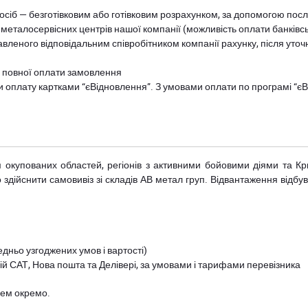
осіб — безготівковим або готівковим розрахунком, за допомогою посл
 металосервісних центрів нашої компанії (можливість оплати банківс
авленого відповідальним співробітником компанії рахунку, після уточ
и повної оплати замовлення
и оплату картками “єВідновлення”. З умовами оплати по програмі “
рім окупованих областей, регіонів з активними бойовими діями та К
дійснити самовивіз зі складів АВ метал груп. Відвантаження відбува
дньо узгоджених умов і вартості)
й САТ, Нова пошта та Делівері, за умовами і тарифами перевізника
цем окремо.