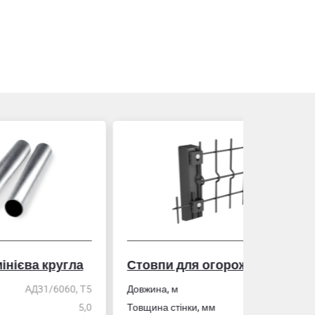
гла
Стовпи для огорожі
Рулетка
0, Т5
Довжина, м
2,0
5,0
Товщина стінки, мм
1,5
Розмір