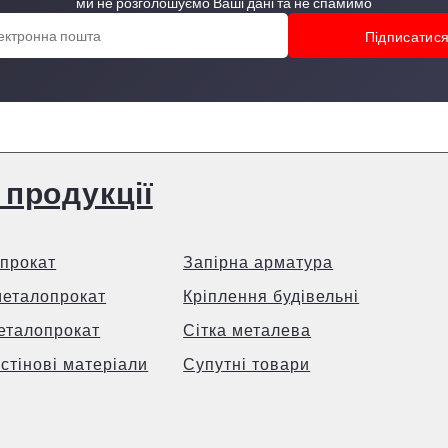
ми не розголошуємо Ваші дані та не спамимо
 продукції
прокат
Запірна арматура
металопрокат
Кріплення будівельні
еталопрокат
Сітка металева
 стінові матеріали
Супутні товари