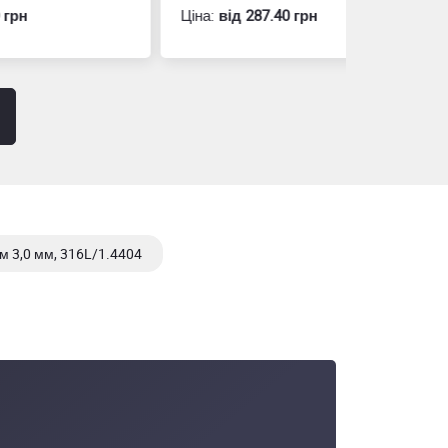
Ціна:
вiд 287.40 грн
Ціна:
вiд 60
мм 3,0 мм, 316L/1.4404