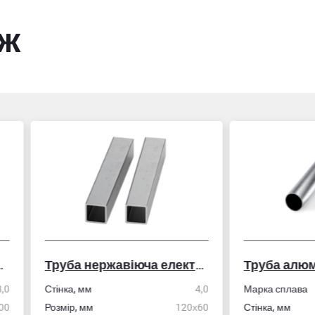
ож
Труба нержавіюча електрозварна профільна
Труба алюмінієва кру
ка, мм
4,0
Марка сплава
АД31/606
ір, мм
120х60
Стінка, мм