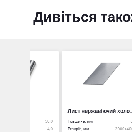
Дивіться так
Лист нержавіючий холоднокатаний
50,0
Товщина, мм
8,0
Стін
4,0
Розкрій, мм
2000x4000
Розм