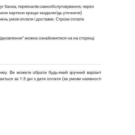
уг банка, терміналів самообслуговування, через
ькою карткою краще заздалегідь уточнити)
нень умов оплати і доставки. Строки сплати
єВідновлення” можна ознайомитися на
на сторінці
риму. Ви можете обрати будь-який зручний варіант
ється за 1-3 дні з дати оплати (за умови наявності