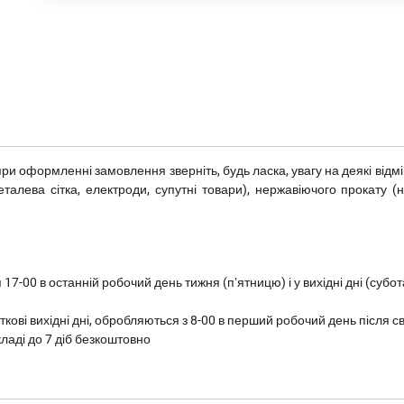
при оформленні замовлення зверніть, будь ласка, увагу на деякі від
металева сітка, електроди, супутні товари), нержавіючого прокату 
 17-00 в останній робочий день тижня (пʼятницю) і у вихідні дні (суб
ткові вихідні дні, обробляються з 8-00 в перший робочий день після с
ладі до 7 діб безкоштовно