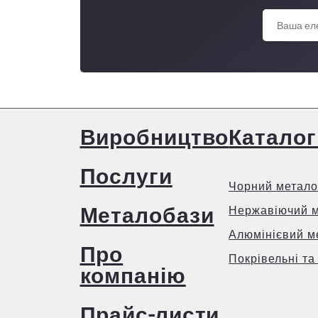
Виробництво
Каталог
Послуги
Чорний метало
Металобази
Нержавіючий 
Алюмінієвий м
Про
Покрівельні та
компанію
Прайс-листи