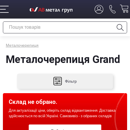
Металочерепиця
Металочерепиця Grand
Фільтр
Склад не обрано.
Для актуалізації ціни, оберіть склад відвантаження. Доставка
здійснюється по всій Україні. Самовивіз - з обраних складів