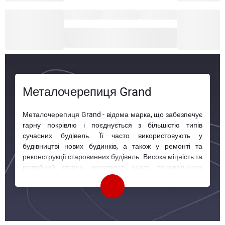
Металочерепиця Grand
Металочерепиця Grand - відома марка, що забезпечує
гарну покрівлю і поєднується з більшістю типів
сучасних будівель. Її часто використовують у
будівництві нових будинків, а також у ремонті та
реконструкції старовинних будівель. Висока міцність та
потрібний ступінь жорсткості цього покрівельного
матеріалу дозволяє зробити міцне та надійне
перекриття, яке захистить від опадів, пилу та бруду.
Металочерепиця Гранд представлена у широкій
колірній різноманітності, всі відтінки відповідають
палітрі Ral. Кольорове полімерне покриття виконує не