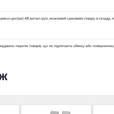
вісні центри) АВ метал груп
, можливий самовивіз товару зі складу
тверджено
перелік товарів
, що не підлягають обміну або поверненню,
ож