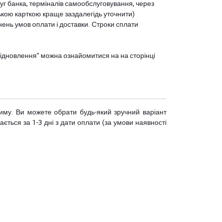
уг банка, терміналів самообслуговування, через
ькою карткою краще заздалегідь уточнити)
нень умов оплати і доставки. Строки сплати
єВідновлення” можна ознайомитися на
на сторінці
риму. Ви можете обрати будь-який зручний варіант
ється за 1-3 дні з дати оплати (за умови наявності