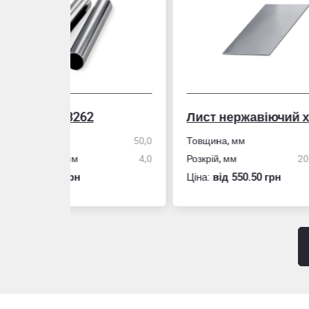
Лист нержавіючий холоднокатаний
50,0
Товщина, мм
8,0
Стін
4,0
Розкрій, мм
2000x4000
Розм
Ціна:
вiд 550.50 грн
Ціна