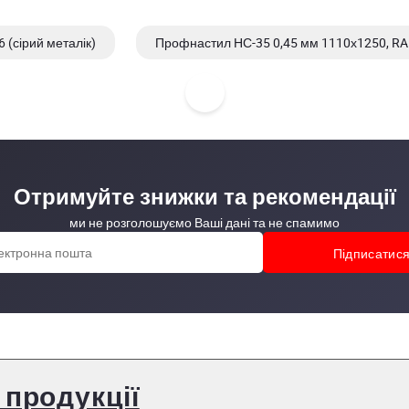
(сірий металік)
Профнастил НС-35 0,45 мм 1110х1250, RA
1 (коричнево-червоний)
Профнастил НС-35 0,40 мм 1060х4
Отримуйте знижки та рекомендації
ми не розголошуємо Ваші дані та не спамимо
 продукції