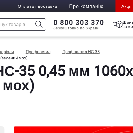
Про компанію
Оплата і доставка
Акції
0 800 303 370
Шви
зам
безкоштовно по Україні
атеріали
Профнастил
Профнастил НС-35
(зелений мох)
С-35 0,45 мм 1060
 мох)