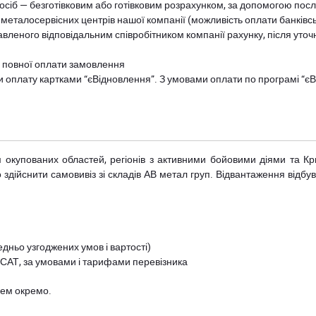
осіб — безготівковим або готівковим розрахунком, за допомогою посл
 металосервісних центрів нашої компанії (можливість оплати банківс
авленого відповідальним співробітником компанії рахунку, після уточ
и повної оплати замовлення
и оплату картками “єВідновлення”. З умовами оплати по програмі “
рім окупованих областей, регіонів з активними бойовими діями та К
дійснити самовивіз зі складів АВ метал груп. Відвантаження відбува
дньо узгоджених умов і вартості)
 САТ, за умовами і тарифами перевізника
цем окремо.