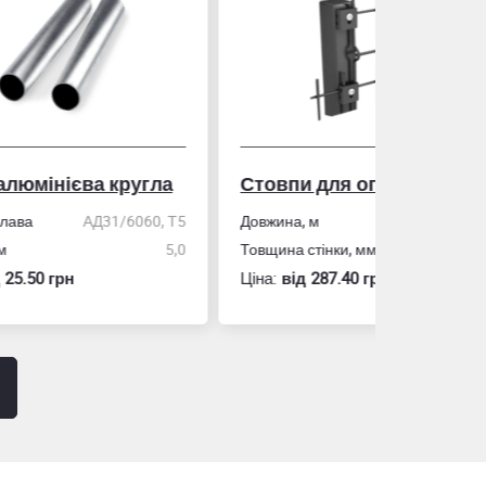
гла
Стовпи для огорожі
Рулетка
0, Т5
Довжина, м
2,0
5,0
Товщина стінки, мм
1,5
Розмір
Ціна:
вiд 287.40 грн
Ціна:
вiд 60