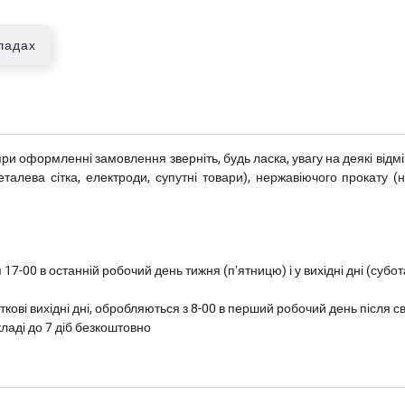
кладах
при оформленні замовлення зверніть, будь ласка, увагу на деякі від
металева сітка, електроди, супутні товари), нержавіючого прокату 
 17-00 в останній робочий день тижня (пʼятницю) і у вихідні дні (суб
ткові вихідні дні, обробляються з 8-00 в перший робочий день після с
ладі до 7 діб безкоштовно