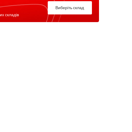
Виберіть склад
их складів