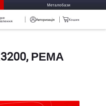
Металобази
дке
Авторизація
Кошик
овлення
х3200, РЕМА