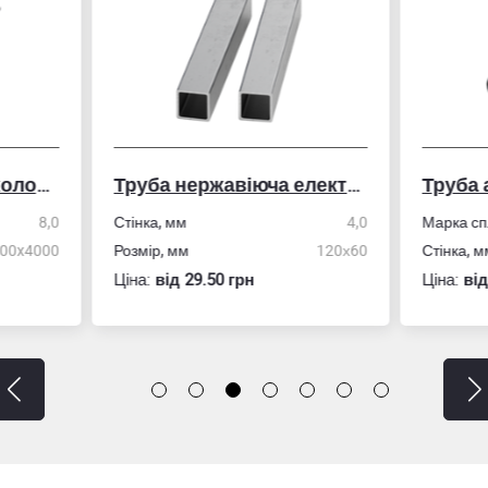
Труба нержавіюча електрозварна профільна
Труба алюмінієва кру
ка, мм
4,0
Марка сплава
АД31/606
ір, мм
120х60
Стінка, мм
:
вiд 29.50 грн
Ціна:
вiд 25.50 грн