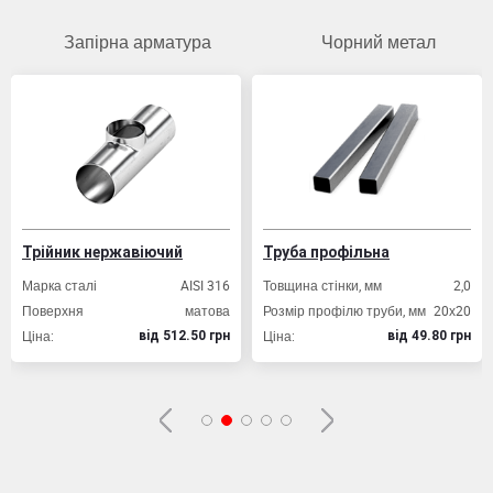
Запірна арматура
Чорний метал
Трійник нержавіючий
Труба профільна
Марка сталі
AISI 316
Товщина стінки, мм
2,0
Поверхня
матова
Розмір профілю труби, мм
20х20
Ціна:
Ціна:
вiд 512.50 грн
вiд 49.80 грн