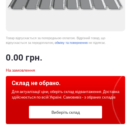
Товар відпускається за попередньою оплатою. Відрізний товар, що
відпускається за передоплатою,
обміну та поверненню
не підлягає.
0
.00
грн.
На замовлення
Склад не обрано.
Для актуалізації ціни, оберіть склад відвантаження. Доставка
здійснюється по всій Україні. Самовивіз - з обраних складів
Виберіть склад