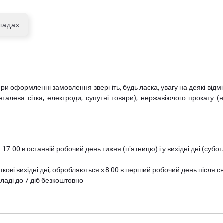
кладах
при оформленні замовлення зверніть, будь ласка, увагу на деякі від
металева сітка, електроди, супутні товари), нержавіючого прокату 
 17-00 в останній робочий день тижня (пʼятницю) і у вихідні дні (суб
ткові вихідні дні, обробляються з 8-00 в перший робочий день після с
ладі до 7 діб безкоштовно