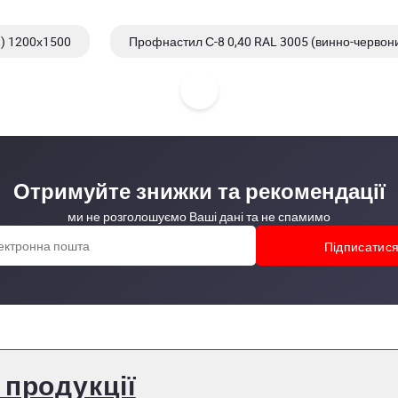
й) 1200х1500
Профнастил С-8 0,40 RAL 3005 (винно-червон
й) 1200х1700
Профнастил С-8 0,40 RAL 1015 (легкий слоня
Отримуйте знижки та рекомендації
ми не розголошуємо Ваші дані та не спамимо
 продукції