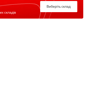
Виберіть склад
их складів