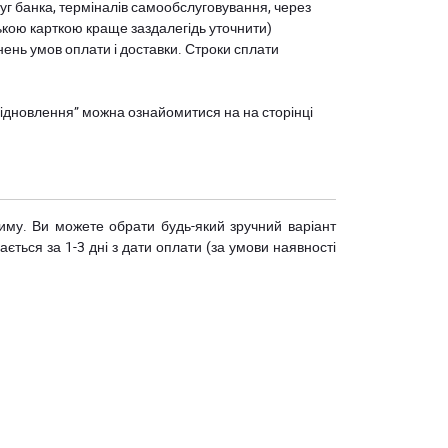
уг банка, терміналів самообслуговування, через
ькою карткою краще заздалегідь уточнити)
нень умов оплати і доставки. Строки сплати
єВідновлення” можна ознайомитися на
на сторінці
риму. Ви можете обрати будь-який зручний варіант
ється за 1-3 дні з дати оплати (за умови наявності