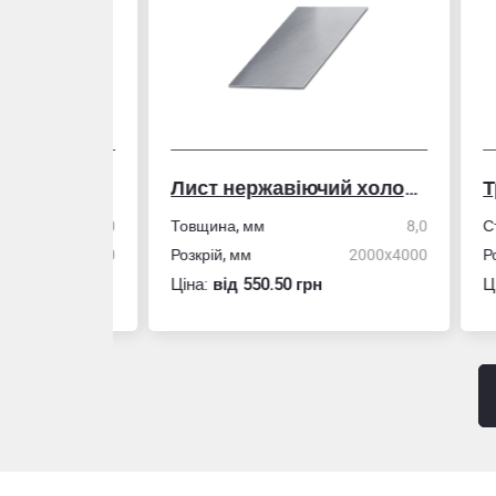
Лист нержавіючий холоднокатаний
50,0
Товщина, мм
8,0
Стін
4,0
Розкрій, мм
2000x4000
Розм
Ціна:
вiд 550.50 грн
Ціна