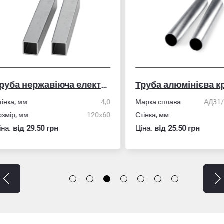
Труба нержавіюча електрозварна профільна
Труба алюмінієва кру
ка, мм
4,0
Марка сплава
АД31/606
ір, мм
120х60
Стінка, мм
:
вiд 29.50 грн
Ціна:
вiд 25.50 грн