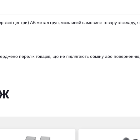
вісні центри) АВ метал груп
, можливий самовивіз товару зі складу
тверджено
перелік товарів
, що не підлягають обміну або поверненню,
ож