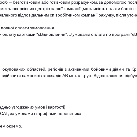
осіб — безготівковим або готівковим розрахунком, за допомогою посл
 металосервісних центрів нашої компанії (можливість оплати банківс
авленого відповідальним співробітником компанії рахунку, після уточ
и повної оплати замовлення
и оплату картками “єВідновлення”. З умовами оплати по програмі “
рім окупованих областей, регіонів з активними бойовими діями та К
дійснити самовивіз зі складів АВ метал груп. Відвантаження відбува
дньо узгоджених умов і вартості)
 САТ, за умовами і тарифами перевізника
цем окремо.