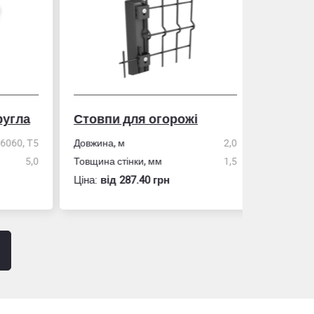
гла
Стовпи для огорожі
Рулетка
0, Т5
Довжина, м
2,0
5,0
Товщина стінки, мм
1,5
Розмір
Ціна:
вiд 287.40 грн
Ціна:
вiд 60