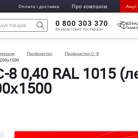
Про компанію
Оплата і доставка
Акції
0 800 303 370
Шви
зам
безкоштовно по Україні
атеріали
Профнастил
Профнастил С- 8
1200х1500
8 0,40 RAL 1015 (л
00х1500