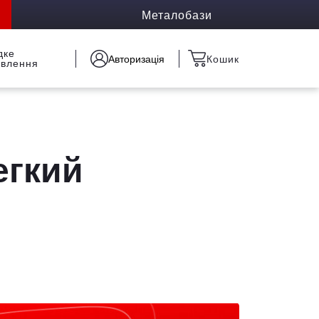
Металобази
дке
Авторизація
Кошик
овлення
егкий