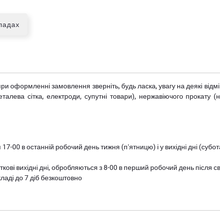
кладах
при оформленні замовлення зверніть, будь ласка, увагу на деякі від
металева сітка, електроди, супутні товари), нержавіючого прокату 
 17-00 в останній робочий день тижня (пʼятницю) і у вихідні дні (суб
ткові вихідні дні, обробляються з 8-00 в перший робочий день після с
ладі до 7 діб безкоштовно