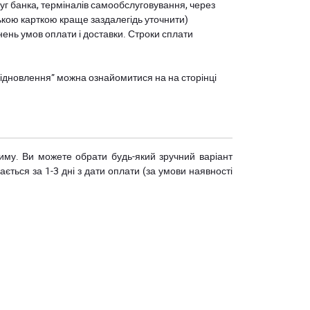
уг банка, терміналів самообслуговування, через
ькою карткою краще заздалегідь уточнити)
нень умов оплати і доставки. Строки сплати
єВідновлення” можна ознайомитися на
на сторінці
риму. Ви можете обрати будь-який зручний варіант
ється за 1-3 дні з дати оплати (за умови наявності