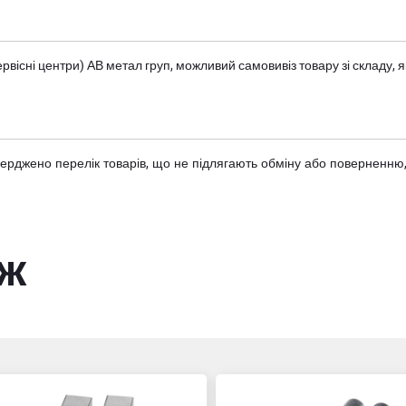
вісні центри) АВ метал груп
, можливий самовивіз товару зі складу
тверджено
перелік товарів
, що не підлягають обміну або поверненню,
ож