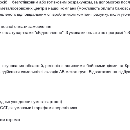
осіб — безготівковим або готівковим розрахунком, за допомогою посл
 металосервісних центрів нашої компанії (можливість оплати банківс
авленого відповідальним співробітником компанії рахунку, після уточ
и повної оплати замовлення
и оплату картками “єВідновлення”. З умовами оплати по програмі “
рім окупованих областей, регіонів з активними бойовими діями та К
дійснити самовивіз зі складів АВ метал груп. Відвантаження відбува
дньо узгоджених умов і вартості)
 САТ, за умовами і тарифами перевізника
цем окремо.