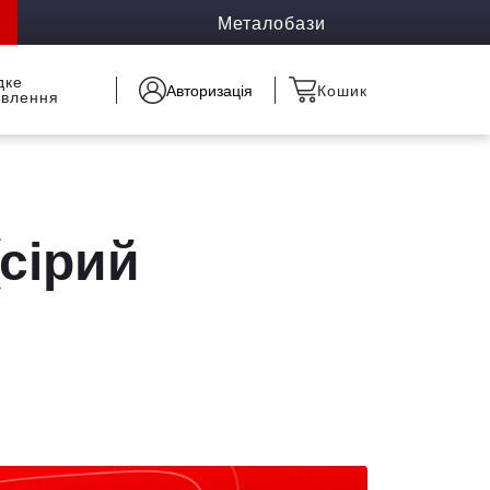
Металобази
дке
Авторизація
Кошик
овлення
(сірий