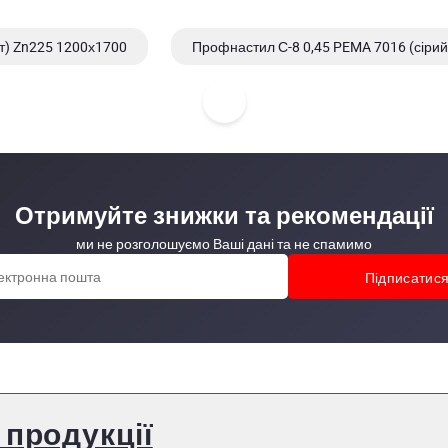
т) Zn225 1200х1700
Профнастил С-8 0,45 PEMA 7016 (сірий
 1200х1500
Профнастил С-8 0,45 PEMA 6005 (зелений мох)
Отримуйте знижки та рекомендації
ми не розголошуємо Ваші дані та не спамимо
 продукції