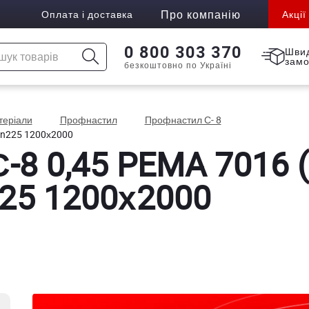
Про компанію
Оплата і доставка
Акції
0 800 303 370
Шви
зам
безкоштовно по Україні
атеріали
Профнастил
Профнастил С- 8
Zn225 1200х2000
8 0,45 PEMA 7016 
25 1200х2000