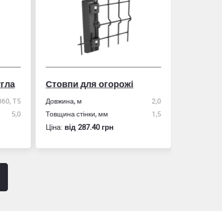
гла
Стовпи для огорожі
Рулетка
0, Т5
Довжина, м
2,0
5,0
Товщина стінки, мм
1,5
Розмір
Ціна:
вiд 287.40 грн
Ціна:
вiд 60