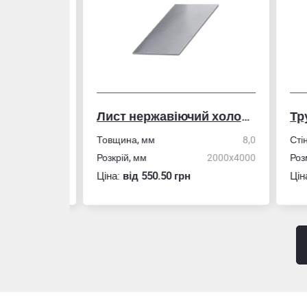
Лист нержавіючий холоднокатаний
50,0
Товщина, мм
8,0
Стін
4,0
Розкрій, мм
2000x4000
Розм
Ціна:
вiд 550.50 грн
Ціна