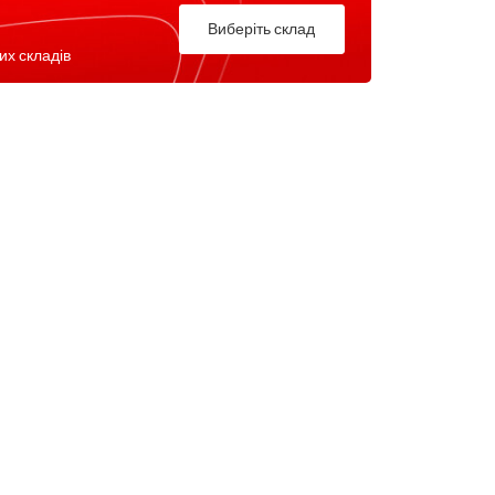
Виберіть склад
их складів