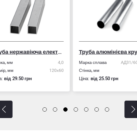
Труба нержавіюча електрозварна профільна
Труба алюмінієва кру
ка, мм
4,0
Марка сплава
АД31/606
ір, мм
120х60
Стінка, мм
:
вiд 29.50 грн
Ціна:
вiд 25.50 грн