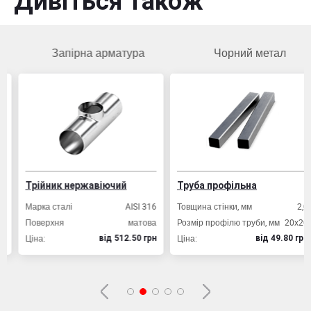
Дивіться також
Запірна арматура
Чорний метал
Трійник нержавіючий
Труба профільна
Марка сталі
AISI 316
Товщина стінки, мм
2,0
Поверхня
матова
Розмір профілю труби, мм
20х20
Ціна:
Ціна:
вiд 512.50 грн
вiд 49.80 грн