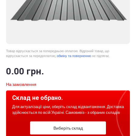
Товар відпускається за попередньою оплатою. Відрізний товар, що
відпускається за передоплатою,
обміну та поверненню
не підлягає.
0
.00
грн.
На замовлення
Склад не обрано.
Для актуалізації ціни, оберіть склад відвантаження. Доставка
здійснюється по всій Україні. Самовивіз - з обраних складів
Виберіть склад