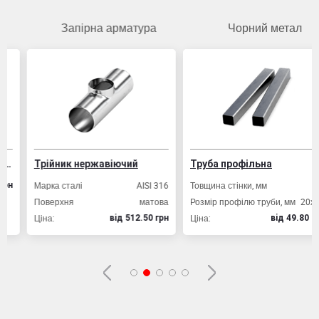
Запірна арматура
Чорний метал
Трійник нержавіючий
Труба профільна
Марка сталі
AISI 316
Товщина стінки, мм
2,0
Поверхня
матова
Розмір профілю труби, мм
20х20
Ціна:
Ціна:
вiд 512.50 грн
вiд 49.80 грн