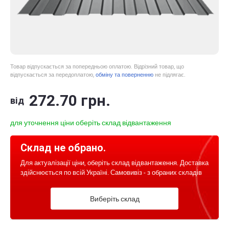
Товар відпускається за попередньою оплатою. Відрізний товар, що
відпускається за передоплатою,
обміну та поверненню
не підлягає.
272
.70
грн.
від
для уточнення ціни оберіть склад відвантаження
Склад не обрано.
Для актуалізації ціни, оберіть склад відвантаження. Доставка
здійснюється по всій Україні. Самовивіз - з обраних складів
Виберіть склад