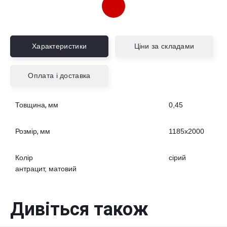
Переяслав-Хмельницький,
273.85
грн./
металобаза, МСЦ ЧМ
м2
08400, Київська область, м.Переяслав-
Хмельницький, вул. Героїв Дніпра, будинок №
Характеристики
Ціни за складами
31
Оплата і доставка
Вибрати склад
Товщина, мм
0,45
Розмір, мм
1185х2000
Колір
сірий
антрацит, матовий
Дивіться також