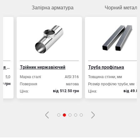
Запірна арматура
Чорний метал
укцій
Трійник нержавіючий
Труба профільна
0
Марка сталі
AISI 316
Товщина стінки, мм
2,0
Поверхня
матова
Розмір профілю труби, мм
20х20
н
Ціна:
Ціна:
вiд 512.50 грн
вiд 49.80 грн