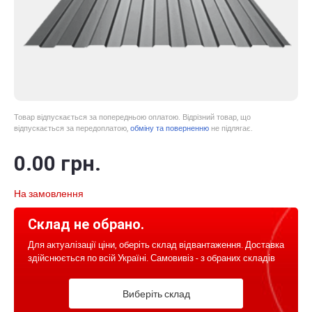
Товар відпускається за попередньою оплатою. Відрізний товар, що
відпускається за передоплатою,
обміну та поверненню
не підлягає.
0
.00
грн.
На замовлення
Склад не обрано.
Для актуалізації ціни, оберіть склад відвантаження. Доставка
здійснюється по всій Україні. Самовивіз - з обраних складів
Виберіть склад