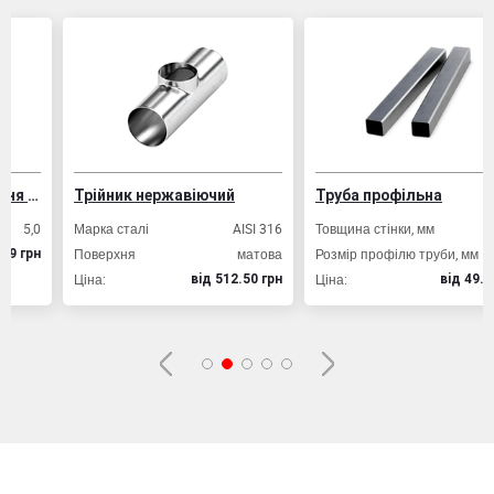
ізобетонних конструкцій
Трійник нержавіючий
Труба профільна
,0
Марка сталі
AISI 316
Товщина стінки, мм
2,0
Поверхня
матова
Розмір профілю труби, мм
20х20
рн
Ціна:
Ціна:
вiд 512.50 грн
вiд 49.80 грн