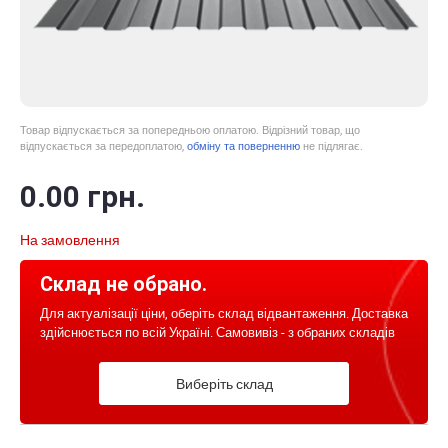
Товар відпускається за попередньою оплатою. Відрізний товар, що
відпускається за передоплатою,
обміну та поверненню
не підлягає.
0
.00
грн.
На замовлення
Склад не обрано.
Для актуалізації ціни, оберіть склад відвантаження. Доставка
здійснюється по всій Україні. Самовивіз - з обраних складів
Виберіть склад