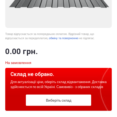
Товар відпускається за попередньою оплатою. Відрізний товар, що
відпускається за передоплатою,
обміну та поверненню
не підлягає.
0
.00
грн.
На замовлення
Склад не обрано.
Для актуалізації ціни, оберіть склад відвантаження. Доставка
здійснюється по всій Україні. Самовивіз - з обраних складів
Виберіть склад