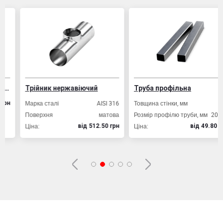
Трійник нержавіючий
Труба профільна
Марка сталі
AISI 316
Товщина стінки, мм
2,0
Поверхня
матова
Розмір профілю труби, мм
20х20
Ціна:
Ціна:
вiд 512.50 грн
вiд 49.80 грн