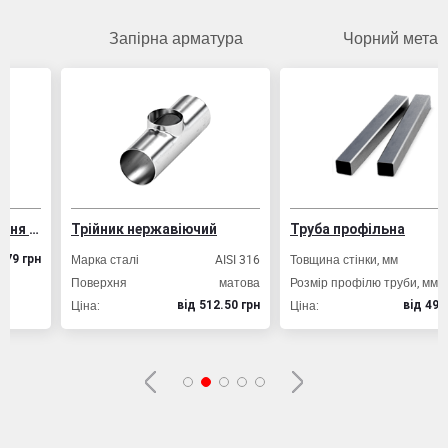
Запірна арматура
Чорний метал
ування залізобетонних конструкцій
Трійник нержавіючий
Труба профільна
Марка сталі
AISI 316
Товщина стінки, мм
2,0
рн
Поверхня
матова
Розмір профілю труби, мм
20х20
Ціна:
Ціна:
вiд 512.50 грн
вiд 49.80 грн