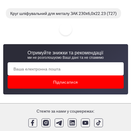
Круг шліфувальний для металу ЗАК 230x6,0x22.23 (T27)
Круги відрізні ЗАК SMART 125х1,2х22,2
Круг шліфувальний для металу NOVOABRASIVE
125x6,0x22.23
Отримуйте знижки та рекомендації
ми не розголошуємо Ваші дані та не спамимо
Круг відрізний для металу SPRUT-A 125х1,2х22,23
Стежте за нами у соцмережах: