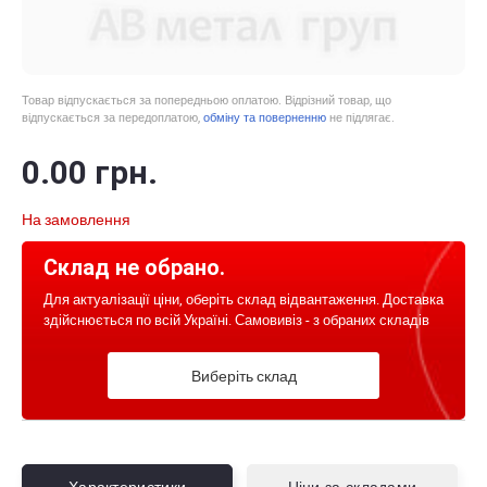
Товар відпускається за попередньою оплатою. Відрізний товар, що
відпускається за передоплатою,
обміну та поверненню
не підлягає.
0
.00
грн.
На замовлення
Склад не обрано.
Для актуалізації ціни, оберіть склад відвантаження. Доставка
здійснюється по всій Україні. Самовивіз - з обраних складів
Виберіть склад