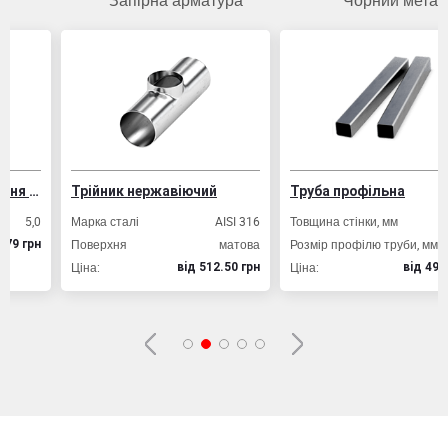
Запірна арматура
Чорний метал
-1 для армування залізобетонних конструкцій
Трійник нержавіючий
Труба профільна
,0
Марка сталі
AISI 316
Товщина стінки, мм
2,
Поверхня
матова
Розмір профілю труби, мм
20х2
рн
Ціна:
Ціна:
вiд 512.50 грн
вiд 49.80 гр