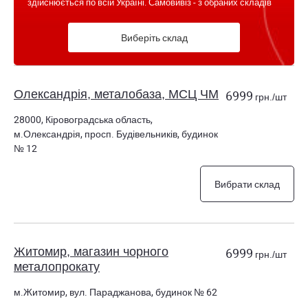
здійснюється по всій Україні. Самовивіз - з обраних складів
Виберіть склад
Олександрія, металобаза, МСЦ ЧМ
6999
грн./шт
28000, Кіровоградська область,
м.Олександрія, просп. Будівельників, будинок
№ 12
Вибрати склад
Житомир, магазин чорного
6999
грн./шт
металопрокату
м.Житомир, вул. Параджанова, будинок № 62