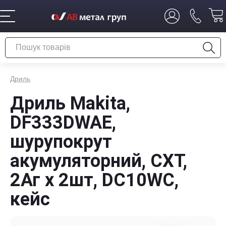
Дриль
Дриль Makita,
DF333DWAE,
шурупокрут
акумуляторний, CXT,
2Аг х 2шт, DC10WC,
кейс