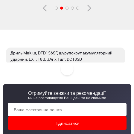
Дриль Makita, DTD156SF, шурупокрут акумуляторний
ударний, LXT, 18В, 3Аг х 1шт, DC18SD
Дриль Makita, DTD152Z, шурупокрут акумуляторний
ударний, LXT, 18В, 165Нм
Отримуйте знижки та рекомендації
Дриль Makita, DTD157Z, шурупокрут акумуляторний
ми не розголошуємо Ваші дані та не спамимо
ударний, LXT, 18В
Дриль Makita, M8100KX2, з ударом, 710Вт, 13мм