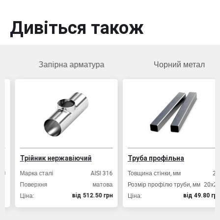
Дивіться також
Запірна арматура
Чорний метал
Трійник нержавіючий
Труба профільна
Марка сталі
AISI 316
Товщина стінки, мм
2,0
Поверхня
матова
Розмір профілю труби, мм
20х20
Ціна:
Ціна:
вiд 512.50 грн
вiд 49.80 грн