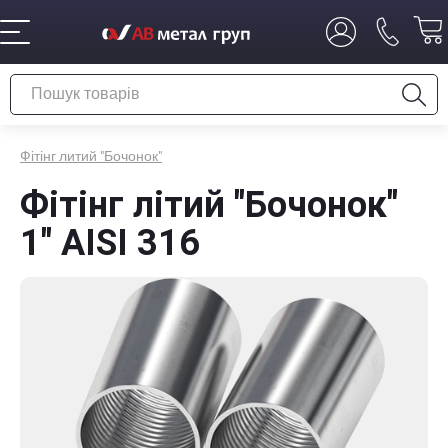
Фітінг литий "Бочонок"
Фітінг літий "Бочонок"
1" AISI 316