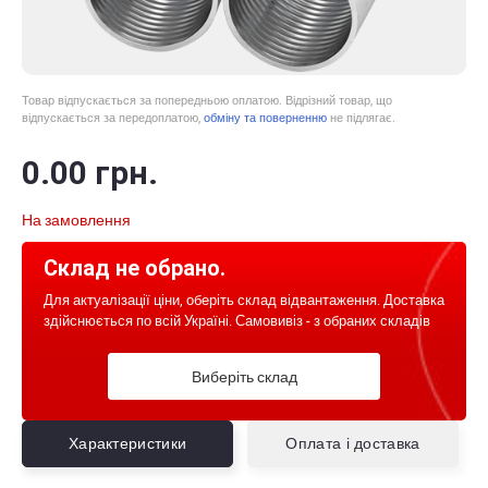
Товар відпускається за попередньою оплатою. Відрізний товар, що
відпускається за передоплатою,
обміну та поверненню
не підлягає.
0
.00
грн.
На замовлення
Склад не обрано.
Для актуалізації ціни, оберіть склад відвантаження. Доставка
здійснюється по всій Україні. Самовивіз - з обраних складів
Виберіть склад
Характеристики
Оплата і доставка