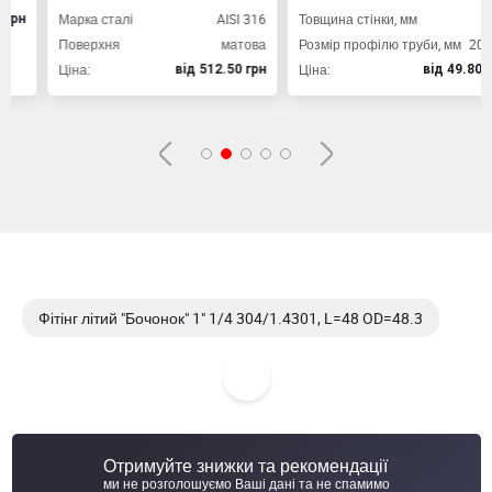
Марка сталі
AISI 316
Товщина стінки, мм
2,0
Поверхня
матова
Розмір профілю труби, мм
20х20
Ціна:
Ціна:
вiд 512.50 грн
вiд 49.80 грн
Фітінг літий "Бочонок" 1" 1/4 304/1.4301, L=48 OD=48.3
Фітінг літий "Бочонок" 1" 1/4 AISI 316
Фітінг літий "Бочонок" 1" 1/4 304/1.4301
Отримуйте знижки та рекомендації
Фітінг літий "Бочонок" 1" 1/2 1/02, 304/1.4301, L=48
ми не розголошуємо Ваші дані та не спамимо