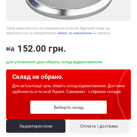
Товар відпускається за попередньою оплатою. Відрізний товар, що
відпускається за передоплатою,
обміну та поверненню
не підлягає.
152
.00
грн.
від
для уточнення ціни оберіть склад відвантаження
Склад не обрано.
Для актуалізації ціни, оберіть склад відвантаження. Доставка
здійснюється по всій Україні. Самовивіз - з обраних складів
Виберіть склад
Характеристики
Оплата і доставка