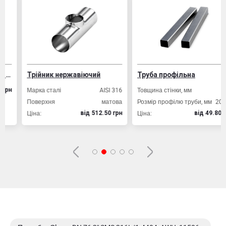
Трійник нержавіючий
Труба профільна
Марка сталі
AISI 316
Товщина стінки, мм
2,0
Поверхня
матова
Розмір профілю труби, мм
20х20
Ціна:
Ціна:
вiд 512.50 грн
вiд 49.80 грн