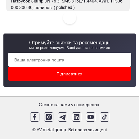
Патрубок Сlamp DN 76 3" SMS 316L/1.4404, AWH, 11506
000 300 30, полиров. ( polished )
Патрубок Сlamp DN101.6 4" SMS AISI 304/304L
Патрубок Сlamp DN101.6 4" SMS AISI 316
Отримуйте знижки та рекомендації
ми не розголошуємо Ваші дані та не спамимо
Патрубок Сlamp DN 25 1" SMS AISI 304/304L
Стежте за нами у соцмережах:
© AV metal group. Всі права захищені