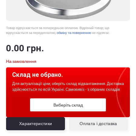
Товар відпускається за попередньою оплатою. Відрізний товар, що
відпускається за передоплатою,
обміну та поверненню
не підлягає.
0
.00
грн.
На замовлення
Склад не обрано.
Для актуалізації ціни, оберіть склад відвантаження. Доставка
здійснюється по всій Україні. Самовивіз - з обраних складів
Виберіть склад
Характеристики
Оплата і доставка