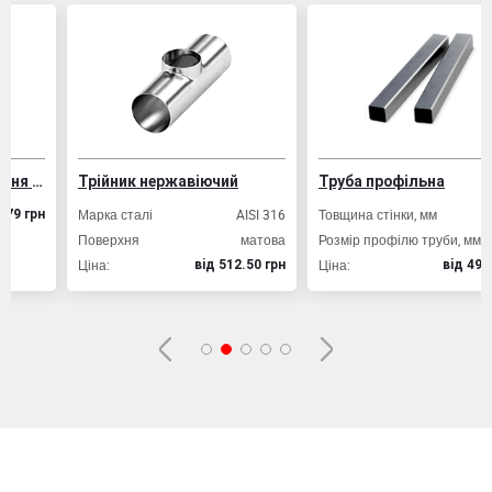
ування залізобетонних конструкцій
Трійник нержавіючий
Труба профільна
Марка сталі
AISI 316
Товщина стінки, мм
2,0
рн
Поверхня
матова
Розмір профілю труби, мм
20х20
Ціна:
Ціна:
вiд 512.50 грн
вiд 49.80 грн